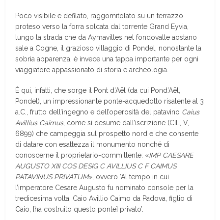
Poco visibile e defilato, raggomitolato su un terrazzo
proteso verso la forra solcata dal torrente Grand Eyvia,
lungo la strada che da Aymavilles nel fondovalle aostano
sale a Cogne, il grazioso villaggio di Pondel, nonostante la
sobria apparenza, è invece una tappa importante per ogni
viaggiatore appassionato di storia e archeologia.
È qui, infatti, che sorge il Pont d’Aël (da cui Pond’Aël,
Pondel), un impressionante ponte-acquedotto risalente al 3
a.C., frutto dell’ingegno e dell’operosità del patavino
Caius
Avillius Caimus
, come si desume dall’iscrizione (CIL, V,
6899) che campeggia sul prospetto nord e che consente
di datare con esattezza il monumento nonché di
conoscerne il proprietario-committente: «
IMP CAESARE
AUGUSTO XIII COS DESIG C AVILLIUS C F CAIMUS
PATAVINUS PRIVATUM
», ovvero ‘Al tempo in cui
l’imperatore Cesare Augusto fu nominato console per la
tredicesima volta, Caio Avillio Caimo da Padova, figlio di
Caio, [ha costruito questo ponte] privato’.