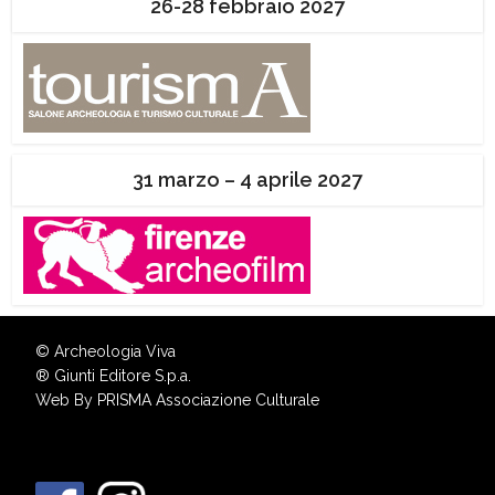
26-28 febbraio 2027
31 marzo – 4 aprile 2027
© Archeologia Viva
®
Giunti Editore S.p.a.
Web By
PRISMA Associazione Culturale