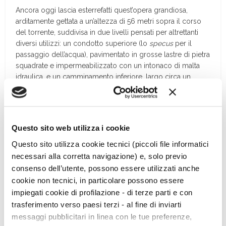
Ancora oggi lascia esterrefatti quest’opera grandiosa,
arditamente gettata a un’altezza di 56 metri sopra il corso
del torrente, suddivisa in due livelli pensati per altrettanti
diversi utilizzi: un condotto superiore (lo
specus
per il
passaggio dell’acqua), pavimentato in grosse lastre di pietra
squadrate e impermeabilizzato con un intonaco di malta
idraulica, e un camminamento inferiore, largo circa un
metro, opportunamente aerato e illuminato, che
permetteva il transito di uomini e animali.
Sulla sponda sinistra del fiume è possibile osservare un
Questo sito web utilizza i cookie
tratto interrato dello
specus
le cui pareti conservano l’
opus
signinum
(o cocciopesto: malta e frammenti fittili pressati
Questo sito utilizza cookie tecnici (piccoli file informatici
insieme –
ndr
) di rivestimento.
necessari alla corretta navigazione) e, solo previo
consenso dell’utente, possono essere utilizzati anche
L’acquedotto realizzato tra le gole della Grand Eyvia
cookie non tecnici, in particolare possono essere
prendeva l’acqua nella vicina località di Chevril (a quota 975
impiegati cookie di profilazione - di terze parti e con
metri, dove appunto si trovava il
caput aquae
), scendeva
trasferimento verso paesi terzi - al fine di inviarti
lungo il versante sinistro della valle all’interno di un ardito
messaggi pubblicitari in linea con le tue preferenze,
canale tagliato nella roccia modellato sul profilo della