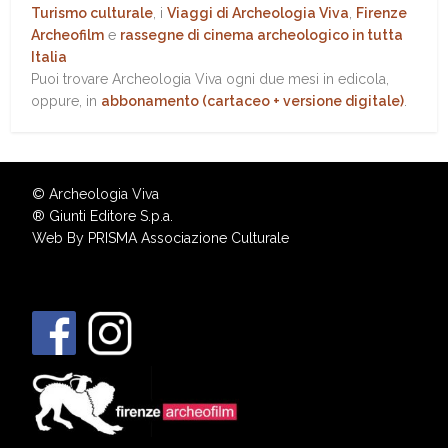
Turismo culturale
, i
Viaggi di Archeologia Viva
,
Firenze
Archeofilm
e
rassegne di cinema archeologico in tutta
Italia
Puoi trovare Archeologia Viva ogni due mesi in edicola,
oppure, in
abbonamento (cartaceo + versione digitale)
.
© Archeologia Viva
®
Giunti Editore S.p.a.
Web By
PRISMA Associazione Culturale