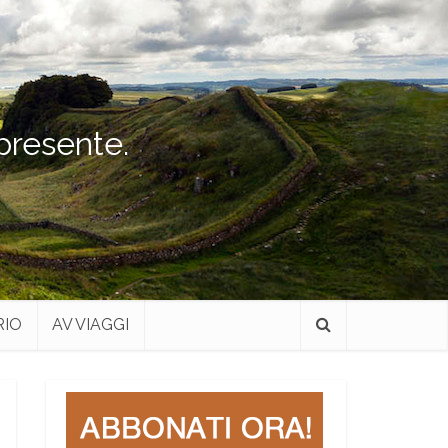
 presente.
RIO
AV VIAGGI