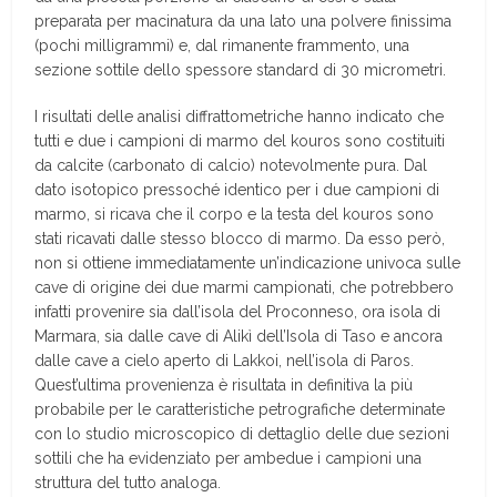
preparata per macinatura da una lato una polvere finissima
(pochi milligrammi) e, dal rimanente frammento, una
sezione sottile dello spessore standard di 30 micrometri.
I risultati delle analisi diffrattometriche hanno indicato che
tutti e due i campioni di marmo del kouros sono costituiti
da calcite (carbonato di calcio) notevolmente pura. Dal
dato isotopico pressoché identico per i due campioni di
marmo, si ricava che il corpo e la testa del kouros sono
stati ricavati dalle stesso blocco di marmo. Da esso però,
non si ottiene immediatamente un’indicazione univoca sulle
cave di origine dei due marmi campionati, che potrebbero
infatti provenire sia dall’isola del Proconneso, ora isola di
Marmara, sia dalle cave di Alikì dell’Isola di Taso e ancora
dalle cave a cielo aperto di Lakkoi, nell’isola di Paros.
Quest’ultima provenienza è risultata in definitiva la più
probabile per le caratteristiche petrografiche determinate
con lo studio microscopico di dettaglio delle due sezioni
sottili che ha evidenziato per ambedue i campioni una
struttura del tutto analoga.