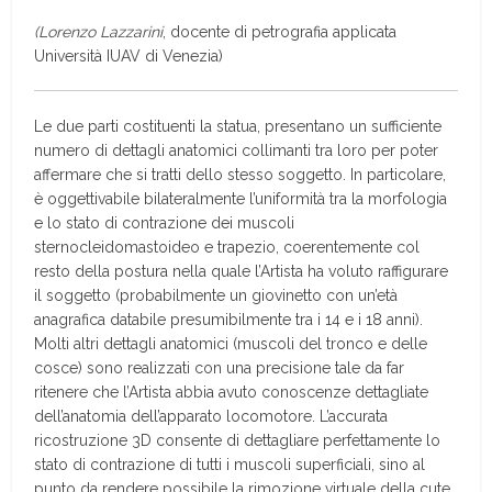
(Lorenzo Lazzarini
, docente di petrografia applicata
Università IUAV di Venezia)
Le due parti costituenti la statua, presentano un sufficiente
numero di dettagli anatomici collimanti tra loro per poter
affermare che si tratti dello stesso soggetto. In particolare,
è oggettivabile bilateralmente l’uniformità tra la morfologia
e lo stato di contrazione dei muscoli
sternocleidomastoideo e trapezio, coerentemente col
resto della postura nella quale l’Artista ha voluto raffigurare
il soggetto (probabilmente un giovinetto con un’età
anagrafica databile presumibilmente tra i 14 e i 18 anni).
Molti altri dettagli anatomici (muscoli del tronco e delle
cosce) sono realizzati con una precisione tale da far
ritenere che l’Artista abbia avuto conoscenze dettagliate
dell’anatomia dell’apparato locomotore. L’accurata
ricostruzione 3D consente di dettagliare perfettamente lo
stato di contrazione di tutti i muscoli superficiali, sino al
punto da rendere possibile la rimozione virtuale della cute