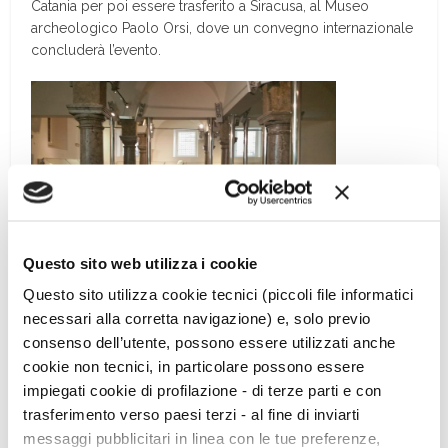
Catania per poi essere trasferito a Siracusa, al Museo
archeologico Paolo Orsi, dove un convegno internazionale
concluderà l’evento.
Questo sito web utilizza i cookie
Informazioni: Tel. 091.8887767
Questo sito utilizza cookie tecnici (piccoli file informatici
www.palazzobranciforte.it
necessari alla corretta navigazione) e, solo previo
consenso dell’utente, possono essere utilizzati anche
cookie non tecnici, in particolare possono essere
L’opera è risultata realizzata in marmo pario delle cave a
impiegati cookie di profilazione - di terze parti e con
cielo aperto di Lakkoi, nell’isola di Paros, un marmo bianco
cristallino a grana media di ottima qualità.
trasferimento verso paesi terzi - al fine di inviarti
messaggi pubblicitari in linea con le tue preferenze,