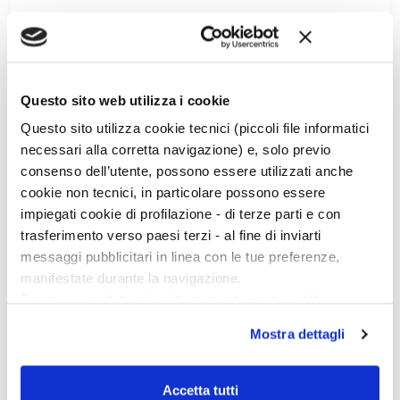
Il bancone marmoreo del
thermopolium
(bar, osteria) di
Vetutius Placidus
, con sullo sfondo un affresco raffigurante
un genio, due Lari (antichissime divinità venerate presso il
focolare domestico) e gli dèi protettori rispettivamente dei
commerci e del vino, Mercurio e Bacco.
Questo sito web utilizza i cookie
Questo sito utilizza cookie tecnici (piccoli file informatici
Le immagini di Baronchelli rendono omaggio a Pompei,
necessari alla corretta navigazione) e, solo previo
città vivace e animata, favorita dalla buona posizione e dalla
consenso dell’utente, possono essere utilizzati anche
ricchezza del territorio. […]
cookie non tecnici, in particolare possono essere
impiegati cookie di profilazione - di terze parti e con
trasferimento verso paesi terzi - al fine di inviarti
messaggi pubblicitari in linea con le tue preferenze,
manifestate durante la navigazione.
Per maggiori dettagli sul trattamento dei tuoi dati
personali durante la navigazione, e per modificare le tue
Mostra dettagli
scelte privacy sui cookie, ti invitiamo a prendere visione
dell’
informativa cookie
.
Chiudendo il banner tramite la “X” prosegui la
Accetta tutti