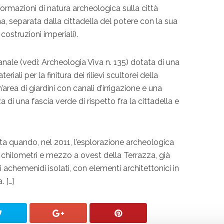
formazioni di natura archeologica sulla città
na, separata dalla cittadella del potere con la sua
ostruzioni imperiali).
gianale (vedi: Archeologia Viva n. 135) dotata di una
iali per la finitura dei rilievi scultorei della
’area di giardini con canali d’irrigazione e una
 di una fascia verde di rispetto fra la cittadella e
ta quando, nel 2011, l’esplorazione archeologica
tre chilometri e mezzo a ovest della Terrazza, già
ni achemenidi isolati, con elementi architettonici in
. […]