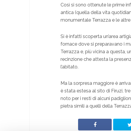
Così si sono ottenute le prime in
antica (quella della vita quotidia
monumentale Terrazza e le altre c
Si è infatti scoperta un’area arti
fornace dove si preparavano i mater
Terrazza e, più vicina a questa, un
recinzione che attesta la presenza
l’abitato.
Ma la sorpresa maggiore è arriva
è stata estesa al sito di Firuzi, 
noto per i resti di alcuni padiglio
pietra simili a quelli della Terrazza