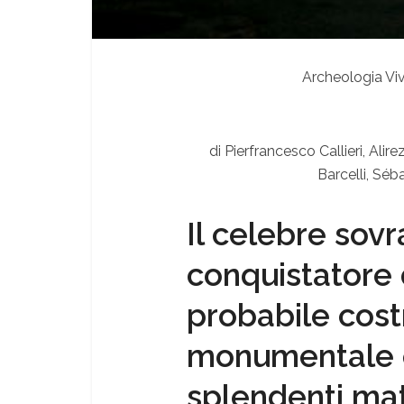
Archeologia Vi
di Pierfrancesco Callieri, Alir
Barcelli, Sé
Il celebre so
conquistatore d
probabile cost
monumentale ed
splendenti matt