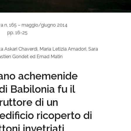
va n. 165 – maggio/giugno 2014
pp. 16-25
eza Askari Chaverdi, Maria Letizia Amadori, Sara
bastien Gondet ed Emad Matin
vrano achemenide
i Babilonia fu il
ruttore di un
ificio ricoperto di
oni invetriati