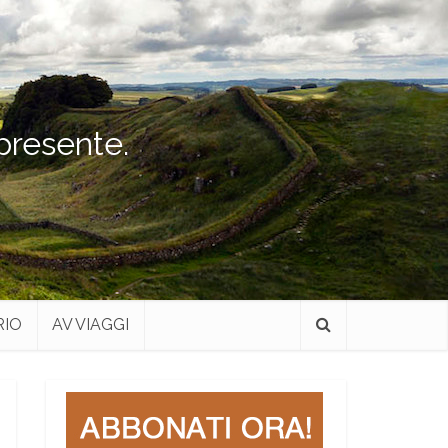
 presente.
RIO
AV VIAGGI