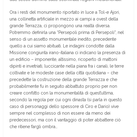
Ora i resti del monumento riportato in luce a Tol-e Ajori,
una collinetta artificiale in mezzo ai campi a ovest della
grande Terrazza, ci propongono una realtà diversa.
Potremmo definirla una “Persepoli prima di Persepoli”, nel
senso di un assetto monumentale inedito, precedente
quello a cui siamo abituati. Le indagini condotte dalla
Missione congiunta irano-italiana ci indicano la presenza di
un edificio – imponente, altissimo, ricoperto di mattoni
dipinti e invetriati, luccicante nella piana fra i canali, le terre
coltivate e le modeste case della città quotidiana – che
precedette la costruzione della grande Terrazza e che
probabilmente fu in seguito abbattuto proprio per non
creare conflitto con la monumentalità di quest’ultima,
secondo la regola per cui ogni dinasta (si parla in questo
caso di personaggi dello spessore di Ciro e Dario) vive
sempre nel complesso di non essere da meno dei
predecessori, ma con il vantaggio di poter abbattere ciò
che ritiene fargli ombra…