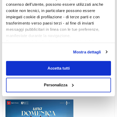
consenso dell’utente, possono essere utilizzati anche
cookie non tecnici, in particolare possono essere
impiegati cookie di profilazione - di terze parti e con
trasferimento verso paesi terzi - al fine di inviarti
messaggi pubblicitari in linea con le tue preferenze,
manifestate durante la navigazione.
Per maggiori dettagli sul trattamento dei tuoi dati
personali durante la navigazione, e per modificare le tue
Mostra dettagli
scelte privacy sui cookie, ti invitiamo a prendere visione
dell’
informativa cookie
.
Ciclo di conferenze
Chiudendo il banner tramite la “X” prosegui la
Accetta tutti
navigazione senza alcuna profilazione e con installazione
dei soli cookie tecnici. Selezionando “Accetta tutti” presti
Personalizza
il tuo consenso alla profilazione che potrai revocare in
ogni momento
Revoca