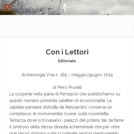
Vivere il passato. Capire il
presente.
Con i Lettori
Editoriale
Archeologia Viva n. 165 – maggio/giugno 2014
di Piero Pruneti
La scoperta nella piana di Persepoli che pubblichiamo su
questo numero presenta caratteri di eccezionalità. La
capitale persiana distrutta da Alessandro conserva un
complesso di monumentali rovine, sulla cosiddetta
Terrazza dove si trovavano i palazzi del potere, tali da farne
il simbolo della stessa dinastia achemenide che per oltre
due secoli dominò sulle sconfinate regioni mediorientali.