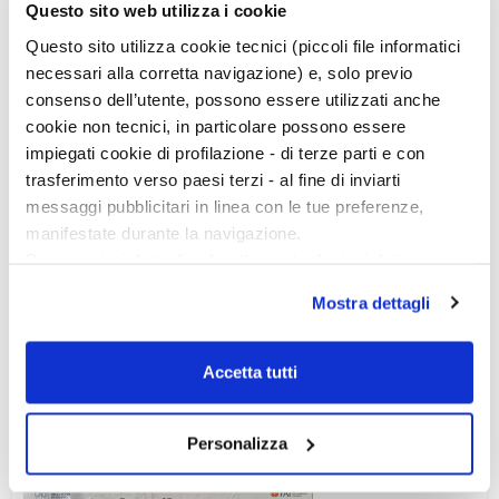
Questo sito web utilizza i cookie
Questo sito utilizza cookie tecnici (piccoli file informatici
necessari alla corretta navigazione) e, solo previo
consenso dell’utente, possono essere utilizzati anche
cookie non tecnici, in particolare possono essere
impiegati cookie di profilazione - di terze parti e con
trasferimento verso paesi terzi - al fine di inviarti
messaggi pubblicitari in linea con le tue preferenze,
manifestate durante la navigazione.
Per maggiori dettagli sul trattamento dei tuoi dati
personali durante la navigazione, e per modificare le tue
Mostra dettagli
scelte privacy sui cookie, ti invitiamo a prendere visione
dell’
informativa cookie
.
Chiudendo il banner tramite la “X” prosegui la
Accetta tutti
navigazione senza alcuna profilazione e con installazione
dei soli cookie tecnici. Selezionando “Accetta tutti” presti
Ciclo di conferenze
Personalizza
il tuo consenso alla profilazione che potrai revocare in
ogni momento
Revoca