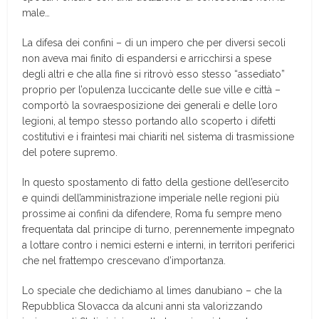
male…
La difesa dei confini – di un impero che per diversi secoli
non aveva mai finito di espandersi e arricchirsi a spese
degli altri e che alla fine si ritrovò esso stesso “assediato”
proprio per l’opulenza luccicante delle sue ville e città –
comportò la sovraesposizione dei generali e delle loro
legioni, al tempo stesso portando allo scoperto i difetti
costitutivi e i fraintesi mai chiariti nel sistema di trasmissione
del potere supremo.
In questo spostamento di fatto della gestione dell’esercito
e quindi dell’amministrazione imperiale nelle regioni più
prossime ai confini da difendere, Roma fu sempre meno
frequentata dal principe di turno, perennemente impegnato
a lottare contro i nemici esterni e interni, in territori periferici
che nel frattempo crescevano d’importanza.
Lo speciale che dedichiamo al limes danubiano – che la
Repubblica Slovacca da alcuni anni sta valorizzando