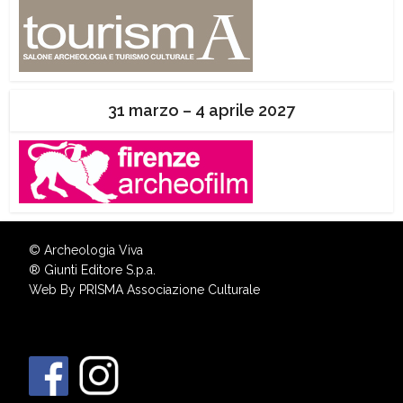
31 marzo – 4 aprile 2027
© Archeologia Viva
®
Giunti Editore S.p.a.
Web By
PRISMA Associazione Culturale