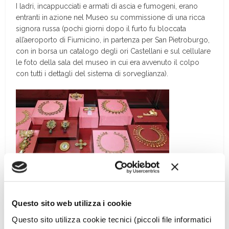
I ladri, incappucciati e armati di ascia e fumogeni, erano
entranti in azione nel Museo su commissione di una ricca
signora russa (pochi giorni dopo il furto fu bloccata
all’aeroporto di Fiumicino, in partenza per San Pietroburgo,
con in borsa un catalogo degli ori Castellani e sul cellulare
le foto della sala del museo in cui era avvenuto il colpo
con tutti i dettagli del sistema di sorveglianza).
Per i cinquant’anni del Nucleo TPC dei
Carabinieri
Questo sito web utilizza i cookie
Il coinvolgimento di un antiquario romano e svariati
Questo sito utilizza cookie tecnici (piccoli file informatici
ricettatori locali avrebbero dovuto veicolare la vendita sul