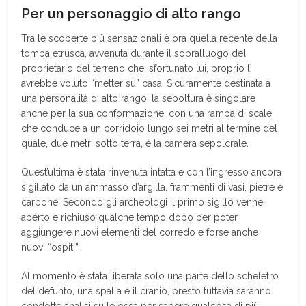
Per un personaggio di alto rango
Tra le scoperte più sensazionali è ora quella recente della
tomba etrusca, avvenuta durante il sopralluogo del
proprietario del terreno che, sfortunato lui, proprio lì
avrebbe voluto “metter su” casa. Sicuramente destinata a
una personalità di alto rango, la sepoltura è singolare
anche per la sua conformazione, con una rampa di scale
che conduce a un corridoio lungo sei metri al termine del
quale, due metri sotto terra, è la camera sepolcrale.
Quest’ultima è stata rinvenuta intatta e con l’ingresso ancora
sigillato da un ammasso d’argilla, frammenti di vasi, pietre e
carbone. Secondo gli archeologi il primo sigillo venne
aperto e richiuso qualche tempo dopo per poter
aggiungere nuovi elementi del corredo e forse anche
nuovi “ospiti”.
Al momento è stata liberata solo una parte dello scheletro
del defunto, una spalla e il cranio, presto tuttavia saranno
condotte analisi sulle ossa per sapere qualcosa di più