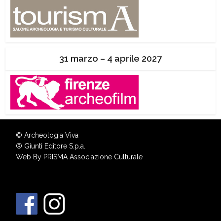
31 marzo – 4 aprile 2027
© Archeologia Viva
®
Giunti Editore S.p.a.
Web By
PRISMA Associazione Culturale