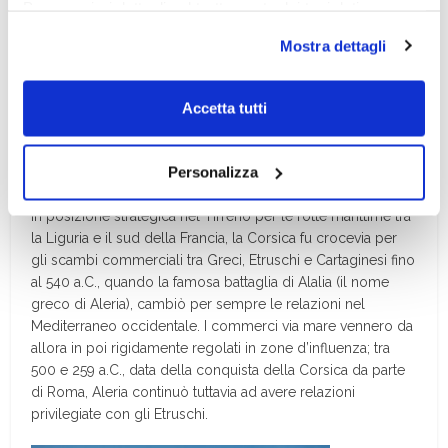
Per maggiori dettagli sul trattamento dei tuoi dati
personali durante la navigazione, e per modificare le tue
Mostra dettagli
scelte privacy sui cookie, ti invitiamo a prendere visione
dell’
informativa cookie
.
Chiudendo il banner tramite la “X” prosegui la
Accetta tutti
navigazione senza alcuna profilazione e con installazione
dei soli cookie tecnici. Selezionando “Accetta tutti” presti
Personalizza
il tuo consenso alla profilazione che potrai revocare in
ogni momento
Revoca
In posizione strategica nel Tirreno per le rotte marittime tra
la Liguria e il sud della Francia, la Corsica fu crocevia per
gli scambi commerciali tra Greci, Etruschi e Cartaginesi fino
al 540 a.C., quando la famosa battaglia di Alalia (il nome
greco di Aleria), cambiò per sempre le relazioni nel
Mediterraneo occidentale. I commerci via mare vennero da
allora in poi rigidamente regolati in zone d’influenza; tra
500 e 259 a.C., data della conquista della Corsica da parte
di Roma, Aleria continuò tuttavia ad avere relazioni
privilegiate con gli Etruschi.