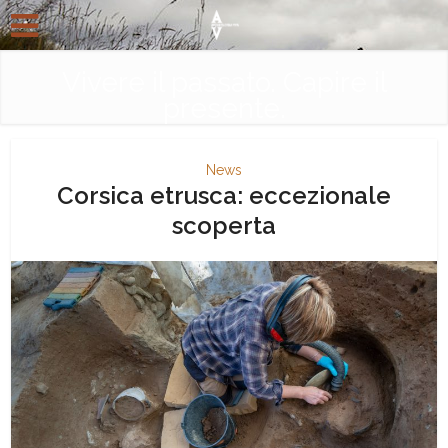
Vivere il passato. Capire il
presente.
News
Corsica etrusca: eccezionale
scoperta