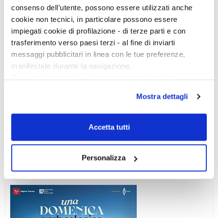
consenso dell’utente, possono essere utilizzati anche
cookie non tecnici, in particolare possono essere
impiegati cookie di profilazione - di terze parti e con
trasferimento verso paesi terzi - al fine di inviarti
messaggi pubblicitari in linea con le tue preferenze,
manifestate durante la navigazione.
Per maggiori dettagli sul trattamento dei tuoi dati
personali durante la navigazione, e per modificare le tue
Mostra dettagli
scelte privacy sui cookie, ti invitiamo a prendere visione
dell’
informativa cookie
.
Ciclo di conferenze
Chiudendo il banner tramite la “X” prosegui la
Accetta tutti
navigazione senza alcuna profilazione e con installazione
dei soli cookie tecnici. Selezionando “Accetta tutti” presti
Personalizza
il tuo consenso alla profilazione che potrai revocare in
ogni momento
Revoca