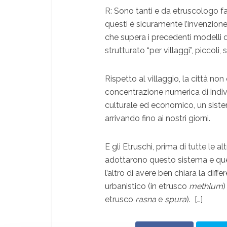
R: Sono tanti e da etruscologo fac
questi è sicuramente l’invenzion
che supera i precedenti modelli
strutturato “per villaggi”, piccoli, 
Rispetto al villaggio, la città n
concentrazione numerica di indi
culturale ed economico, un sist
arrivando fino ai nostri giorni.
E gli Etruschi, prima di tutte le a
adottarono questo sistema e que
l’altro di avere ben chiara la diff
urbanistico (in etrusco
methlum
)
etrusco
rasna
e
spura
). […]