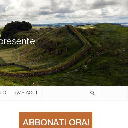
 presente.
RIO
AV VIAGGI