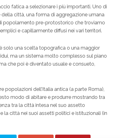
cio fatica a selezionare i più importanti. Uno di
e della città, una forma di aggregazione umana
 di popolamento pre-protostorico che troviamo
semplici e capillarmente diffusi nei vari territori.
on è solo una scelta topografica o una maggior
vidui, ma un sistema molto complesso sul piano
ema che poi è diventato usuale e consueto,
ltre popolazioni dell’Italia antica (a parte Roma),
sto modo di abitare e produrre mostrando tra
erenza tra la città intesa nel suo assetto
 e la città nei suoi assetti politici e istituzionali (in