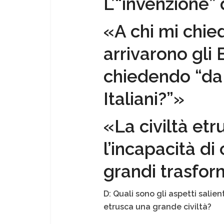
L’“invenzione” 
«A chi mi chie
arrivarono gli 
chiedendo “da
Italiani?”»
«La civiltà etr
l’incapacità d
grandi trasfor
D: Quali sono gli aspetti salie
etrusca una grande civiltà?