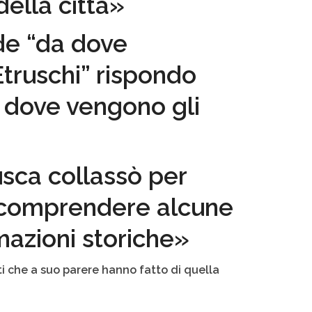
della città»
de “da dove
Etruschi” rispondo
 dove vengono gli
usca collassò per
i comprendere alcune
mazioni storiche
»
nti che a suo parere hanno fatto di quella