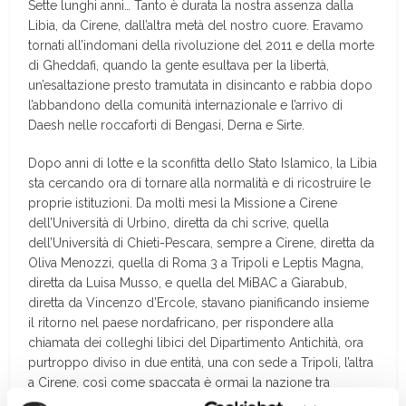
S
ette lunghi anni… Tanto è
durata la nostra assenza dalla
Libia, da Cirene, dall’altra metà del nostro cuore. Eravamo
tornati all’indomani della rivoluzione del 2011 e della morte
di Gheddafi, quando la gente esultava per la libertà,
un’esaltazione presto tramutata in disincanto e rabbia dopo
l’abbandono della comunità internazionale e l’arrivo di
Daesh nelle roccaforti di Bengasi, Derna e Sirte.
Dopo anni di lotte e la sconfitta dello Stato Islamico, la Libia
sta cercando ora di tornare alla normalità e di ricostruire le
proprie istituzioni. Da molti mesi la Missione a Cirene
dell’Università di Urbino, diretta da chi scrive, quella
dell’Università di Chieti-Pescara, sempre a Cirene, diretta da
Oliva Menozzi, quella di Roma 3 a Tripoli e Leptis Magna,
diretta da Luisa Musso, e quella del MiBAC a Giarabub,
diretta da Vincenzo d’Ercole, stavano pianificando insieme
il ritorno nel paese nordafricano, per rispondere alla
chiamata dei colleghi libici del Dipartimento Antichità, ora
purtroppo diviso in due entità, una con sede a Tripoli, l’altra
a Cirene, così come spaccata è ormai la nazione tra
Tripolitania e Cirenaica.