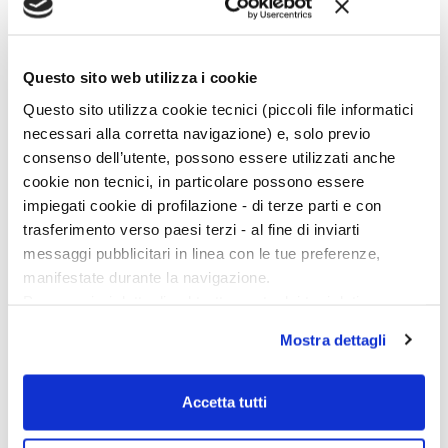
Abbiamo quindi preso la decisione di tornare, prima
missione straniera in Cirenaica dopo il blocco totale
Questo sito web utilizza i cookie
dovuto alla presenza di Daesh. Dovevamo verificare coi
nostri occhi le condizioni del patrimonio archeologico
Questo sito utilizza cookie tecnici (piccoli file informatici
dopo anni di guerra e valutare le azioni da intraprendere. […]
necessari alla corretta navigazione) e, solo previo
consenso dell’utente, possono essere utilizzati anche
cookie non tecnici, in particolare possono essere
impiegati cookie di profilazione - di terze parti e con
trasferimento verso paesi terzi - al fine di inviarti
messaggi pubblicitari in linea con le tue preferenze,
manifestate durante la navigazione.
Per maggiori dettagli sul trattamento dei tuoi dati
personali durante la navigazione, e per modificare le tue
Mostra dettagli
scelte privacy sui cookie, ti invitiamo a prendere visione
dell’
informativa cookie
.
Chiudendo il banner tramite la “X” prosegui la
Accetta tutti
navigazione senza alcuna profilazione e con installazione
dei soli cookie tecnici. Selezionando “Accetta tutti” presti