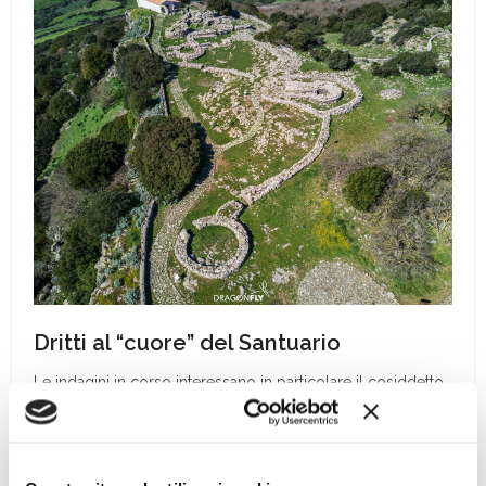
Dritti al “cuore” del Santuario
Le indagini in corso interessano in particolare il cosiddetto
recinto delle feste, una vasta area situata nel cuore del
santuario nuragico costituita da un muro di recinzione
ellittico a cui si addossano vari ambienti a pianta circolare,
un settore verosimilmente porticato e altre strutture ancora