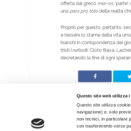
offerta dal greco
mer-os
, ‘parte’
una
pars pro toto
della realtà ch
Proprio per questo, pertanto, sec
a tessere lo stame della vita uma
bianchi in corrispondenza dei giorn
tristi (
nefasti
): Cloto filava, Laches
decretando la fine di ogni spera
Questo sito web utilizza i
Questo sito utilizza cookie 
navigazione) e, solo previ
© Archeologia Viva
non tecnici, in particolare 
®
Giunti Editore S.p.a.
con trasferimento verso paes
Web By
PRISMA Associazione Culturale