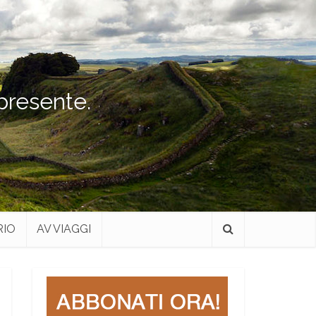
 presente.
RIO
AV VIAGGI