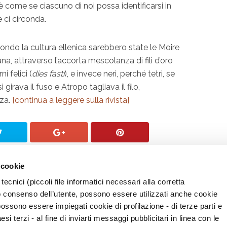
: è come se ciascuno di noi possa identificarsi in
e ci circonda.
ondo la cultura ellenica sarebbero state le Moire
na, attraverso l’accorta mescolanza di fili d’oro
i felici (
dies fasti
), e invece neri, perché tetri, se
i girava il fuso e Atropo tagliava il filo,
nza.
[continua a leggere sulla rivista]
 cookie
tecnici (piccoli file informatici necessari alla corretta
o consenso dell’utente, possono essere utilizzati anche cookie
possono essere impiegati cookie di profilazione - di terze parti e
i terzi - al fine di inviarti messaggi pubblicitari in linea con le