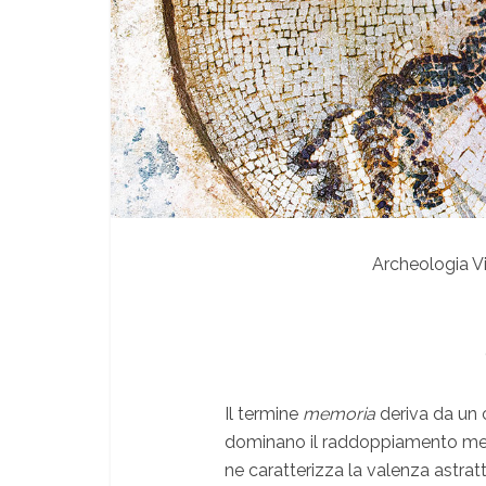
Archeologia V
I
l termine
memoria
deriva da un 
dominano il raddoppiamento me-, i
ne caratterizza la valenza astrat