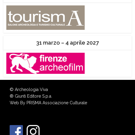
31 marzo – 4 aprile 2027
© Archeologia Viva
®
Giunti Editore S.p.a.
Web By
PRISMA Associazione Culturale