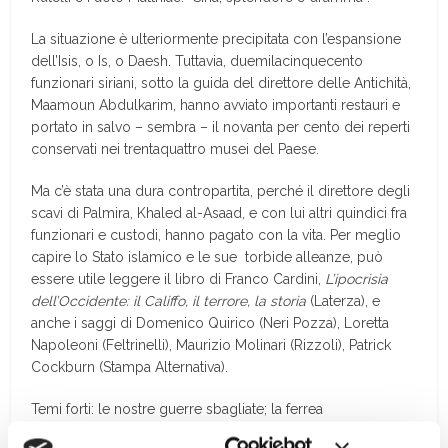
La situazione è ulteriormente precipitata con l’espansione
dell’Isis, o Is, o Daesh. Tuttavia, duemilacinquecento
funzionari siriani, sotto la guida del direttore delle Antichità,
Maamoun Abdulkarim, hanno avviato importanti restauri e
portato in salvo – sembra – il novanta per cento dei reperti
conservati nei trentaquattro musei del Paese.
Ma c’è stata una dura contropartita, perché il direttore degli
scavi di Palmira, Khaled al-Asaad, e con lui altri quindici fra
funzionari e custodi, hanno pagato con la vita. Per meglio
capire lo Stato islamico e le sue torbide alleanze, può
essere utile leggere il libro di Franco Cardini,
L’ipocrisia
dell’Occidente: il Califfo, il terrore, la storia
(Laterza), e
anche i saggi di Domenico Quirico (Neri Pozza), Loretta
Napoleoni (Feltrinelli), Maurizio Molinari (Rizzoli), Patrick
Cockburn (Stampa Alternativa).
Temi forti: le nostre guerre sbagliate; la ferrea
organizzazione dello Stato islamico; la questione