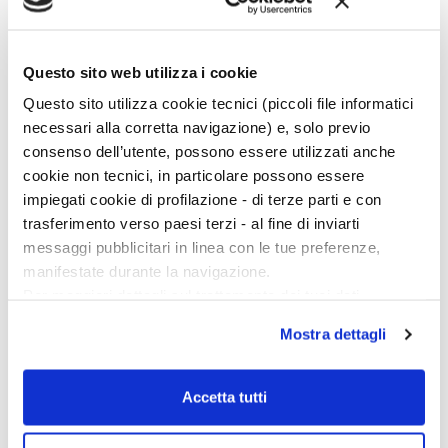
fondamentale, e cioè chi finanzia e arma il Califfato, chi fa
affari sporchi (petrolio illegale). Sul piano più specifico
degli assalti ai monumenti, recentissimi i contributi di
Viviano Domenici,
Jihad contro la bellezza
(Sperling &
Questo sito web utilizza i cookie
Kupfer), e Paolo Matthiae,
Distruzioni saccheggi e rinascite
Questo sito utilizza cookie tecnici (piccoli file informatici
(Electa). […]
necessari alla corretta navigazione) e, solo previo
consenso dell’utente, possono essere utilizzati anche
cookie non tecnici, in particolare possono essere
impiegati cookie di profilazione - di terze parti e con
trasferimento verso paesi terzi - al fine di inviarti
messaggi pubblicitari in linea con le tue preferenze,
manifestate durante la navigazione.
Per maggiori dettagli sul trattamento dei tuoi dati
personali durante la navigazione, e per modificare le tue
Mostra dettagli
scelte privacy sui cookie, ti invitiamo a prendere visione
dell’
informativa cookie
.
Chiudendo il banner tramite la “X” prosegui la
Accetta tutti
navigazione senza alcuna profilazione e con installazione
dei soli cookie tecnici. Selezionando “Accetta tutti” presti