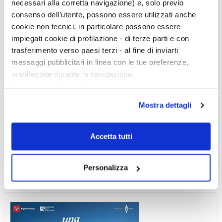
necessari alla corretta navigazione) e, solo previo
consenso dell’utente, possono essere utilizzati anche
cookie non tecnici, in particolare possono essere
impiegati cookie di profilazione - di terze parti e con
trasferimento verso paesi terzi - al fine di inviarti
messaggi pubblicitari in linea con le tue preferenze,
manifestate durante la navigazione.
Per maggiori dettagli sul trattamento dei tuoi dati
personali durante la navigazione, e per modificare le tue
Mostra dettagli
scelte privacy sui cookie, ti invitiamo a prendere visione
dell’
informativa cookie
.
Chiudendo il banner tramite la “X” prosegui la
Ciclo di conferenze
Accetta tutti
navigazione senza alcuna profilazione e con installazione
dei soli cookie tecnici. Selezionando “Accetta tutti” presti
Personalizza
il tuo consenso alla profilazione che potrai revocare in
ogni momento
Revoca