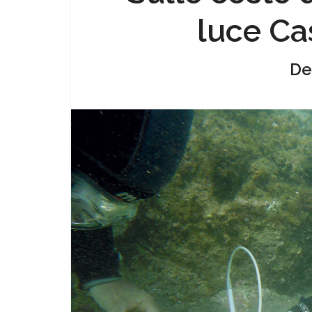
luce C
De