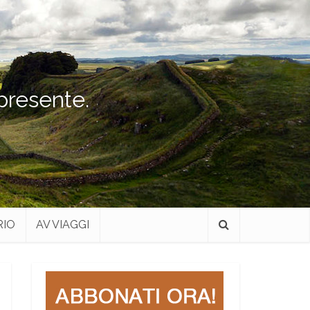
 presente.
RIO
AV VIAGGI