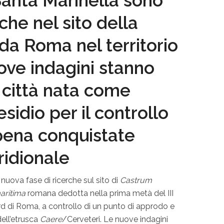
 Santa Marinella sono
rche nel sito della
 da Roma nel territorio
uove indagini stanno
 città nata come
sidio per il controllo
pena conquistate
ridionale
 nuova fase di ricerche sul sito di
Castrum
aritima
romana dedotta nella prima metà del III
 nord di Roma, a controllo di un punto di approdo e
dell’etrusca
Caere
/Cerveteri. Le nuove indagini