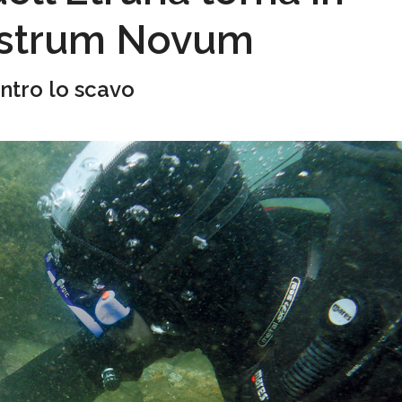
astrum Novum
ntro lo scavo