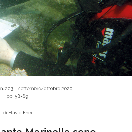
 n. 203 – settembre/ottobre 2020
pp. 58-69
di Flavio Enei