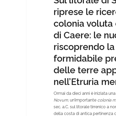
Sul litorale di
riprese le rice
colonia voluta
di Caere: le n
riscoprendo la
formidabile pre
delle terre ap
nell’Etruria me
Ormai da dieci anni è iniziata una
Novum
, un’importante
colonia m
sec. a.C. sul litorale tirrenico a
della costa di antica pertinenza 