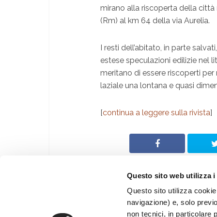
mirano alla riscoperta della città 
(Rm) al km 64 della via Aurelia.
I resti dell’abitato, in parte salva
estese speculazioni edilizie nel l
meritano di essere riscoperti per re
laziale una lontana e quasi dime
[
continua a leggere sulla rivista
]
Questo sito web utilizza i
Questo sito utilizza cookie 
navigazione) e, solo previ
© Archeologia Viva
non tecnici, in particolare 
®
Giunti Editore S.p.a.