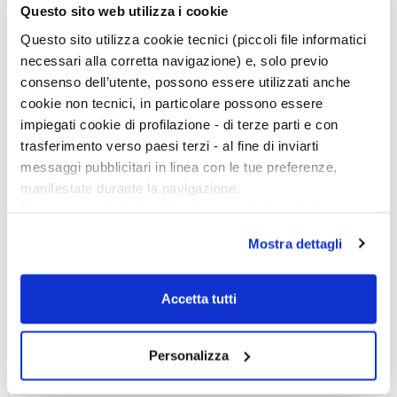
Questo sito web utilizza i cookie
Questo sito utilizza cookie tecnici (piccoli file informatici
necessari alla corretta navigazione) e, solo previo
consenso dell’utente, possono essere utilizzati anche
cookie non tecnici, in particolare possono essere
impiegati cookie di profilazione - di terze parti e con
trasferimento verso paesi terzi - al fine di inviarti
messaggi pubblicitari in linea con le tue preferenze,
manifestate durante la navigazione.
Per maggiori dettagli sul trattamento dei tuoi dati
personali durante la navigazione, e per modificare le tue
Mostra dettagli
scelte privacy sui cookie, ti invitiamo a prendere visione
dell’
informativa cookie
.
Chiudendo il banner tramite la “X” prosegui la
Accetta tutti
navigazione senza alcuna profilazione e con installazione
dei soli cookie tecnici. Selezionando “Accetta tutti” presti
Personalizza
il tuo consenso alla profilazione che potrai revocare in
26-28 febbraio 2027
ogni momento
Revoca