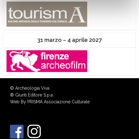
31 marzo – 4 aprile 2027
© Archeologia Viva
®
Giunti Editore S.p.a.
Web By
PRISMA Associazione Culturale