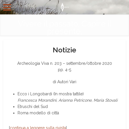
Vivere il passato. Capire il
presente.
Notizie
Archeologia Viva n. 203 – settembre/ottobre 2020
pp. 4-5
di Autori Vari
Ecco i Longobardi (In mostra tattile)
Francesca Morandini,
Arianna Petricone, Maria Stovali
Etruschi del Sud
Roma modello di città
[
continua a leggere sulla rivista
]