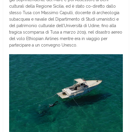
culturali della Regione Sicilia, ed è stato co-diretto dallo
stesso Tusa con Massimo Capulli, docente di archeologia
subacquea e navale del Dipartimento di Studi umanistici e
del patrimonio culturale dell’Università di Udine, fino alla
tragica scomparsa di Tusa a marzo 2019, nel disastro aereo
del volo Ethiopian Airlines mentre era in viaggio per
partecipare a un convegno Unesco.