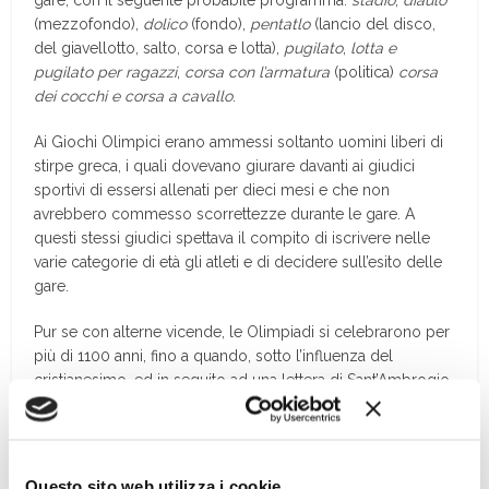
gare, con il seguente probabile programma:
stadio
,
diaulo
(mezzofondo),
dolico
(fondo),
pentatlo
(lancio del disco,
del giavellotto, salto, corsa e lotta),
pugilato
,
lotta
e
pugilato per ragazzi
,
corsa con l’armatura
(politica)
corsa
dei cocchi e corsa a cavallo
.
Ai Giochi Olimpici erano ammessi soltanto uomini liberi di
stirpe greca, i quali dovevano giurare davanti ai giudici
sportivi di essersi allenati per dieci mesi e che non
avrebbero commesso scorrettezze durante le gare. A
questi stessi giudici spettava il compito di iscrivere nelle
varie categorie di età gli atleti e di decidere sull’esito delle
gare.
Pur se con alterne vicende, le Olimpiadi si celebrarono per
più di 1100 anni, fino a quando, sotto l’influenza del
cristianesimo, ed in seguito ad una lettera di Sant’Ambrogio,
esse furono vietate dall’imperatore Teodosio I, nel 349 d.C.
Toccherà a De Coubertin, dopo ben 1500 anni, riaccendere
nuovamente la fiaccola. […]
Questo sito web utilizza i cookie