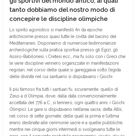
gli sportivi del mondo antico, ai quali
tanto dobbiamo del nostro modo di
concepire le discipline olimpiche
Lo spirito agonistico si manifestò fin da epoche
antichissime presso quasi tutte le civiltà del bacino del
Mediterraneo. Disponiamo di numerose testimonianze
archeologiche sulla pratica sportiva presso gli Egizi, gli
Assiro-Babilonesi, i Cretesi ecc., ma fu solo con i Greci che
le varie discipline vennero organizzate in manifestazioni
regolari, nel corso delle quale si gareggiava sotto l’egida
delle divinità nel cui santuario si disputavano i Giochi.
Il più famoso fra tutti i santuari fu, sicuramente, quello di
Zeus a d Olimpia, dove, dalla data convenzionalmente
accettata del 776 a.C., si tennero, ogni quattro anni, i Giochi
Olimpici. Le gare si disputavano nell’area sacra, detta Altis,
nel corso di sette giornate, delle quali la prima e l’ultima
erano destinate alle cerimonie sacre e a quelle pubbliche,
mentre nei cinque giorni intermedi si svolgevano tutte le