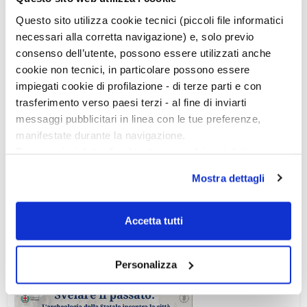
Questo sito utilizza cookie tecnici (piccoli file informatici
necessari alla corretta navigazione) e, solo previo
consenso dell’utente, possono essere utilizzati anche
cookie non tecnici, in particolare possono essere
impiegati cookie di profilazione - di terze parti e con
trasferimento verso paesi terzi - al fine di inviarti
messaggi pubblicitari in linea con le tue preferenze,
manifestate durante la navigazione.
Per maggiori dettagli sul trattamento dei tuoi dati
personali durante la navigazione, e per modificare le tue
Mostra dettagli
scelte privacy sui cookie, ti invitiamo a prendere visione
dell’
informativa cookie
.
Chiudendo il banner tramite la “X” prosegui la
Accetta tutti
navigazione senza alcuna profilazione e con installazione
dei soli cookie tecnici. Selezionando “Accetta tutti” presti
Ciclo di conferenze
Personalizza
il tuo consenso alla profilazione che potrai revocare in
ogni momento
Revoca