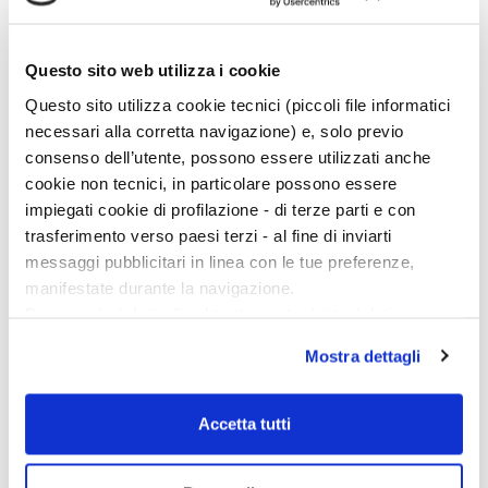
nell’antichità, anche se la durezza, proprietà vettoriale,
variava sempre un poco in funzione delle diverse direzioni
di taglio e incisione. Si doveva però tener presente
Questo sito web utilizza i cookie
l’eventuale sfaldatura di alcuni materiali, rispetto ad altri
Questo sito utilizza cookie tecnici (piccoli file informatici
soggetti a frattura casuale. […]
necessari alla corretta navigazione) e, solo previo
consenso dell’utente, possono essere utilizzati anche
cookie non tecnici, in particolare possono essere
impiegati cookie di profilazione - di terze parti e con
trasferimento verso paesi terzi - al fine di inviarti
messaggi pubblicitari in linea con le tue preferenze,
manifestate durante la navigazione.
Per maggiori dettagli sul trattamento dei tuoi dati
personali durante la navigazione, e per modificare le tue
Mostra dettagli
scelte privacy sui cookie, ti invitiamo a prendere visione
dell’
informativa cookie
.
Chiudendo il banner tramite la “X” prosegui la
Accetta tutti
navigazione senza alcuna profilazione e con installazione
dei soli cookie tecnici. Selezionando “Accetta tutti” presti