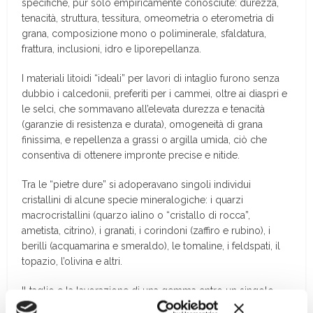
specifiche, pur solo empiricamente conosciute: durezza,
tenacità, struttura, tessitura, omeometria o eterometria di
grana, composizione mono o poliminerale, sfaldatura,
frattura, inclusioni, idro e liporepellanza.
I materiali litoidi “ideali” per lavori di intaglio furono senza
dubbio i calcedonii, preferiti per i cammei, oltre ai diaspri e
le selci, che sommavano all’elevata durezza e tenacità
(garanzie di resistenza e durata), omogeneità di grana
finissima, e repellenza a grassi o argilla umida, ciò che
consentiva di ottenere impronte precise e nitide.
Tra le “pietre dure” si adoperavano singoli individui
cristallini di alcune specie mineralogiche: i quarzi
macrocristallini (quarzo ialino o “cristallo di rocca”,
ametista, citrino), i granati, i corindoni (zaffiro e rubino), i
berilli (acquamarina e smeraldo), le tomaline, i feldspati, il
topazio, l’olivina e altri.
Il taglio e la lavorazione di una gemma entro un singolo
cristallo erano abbastanza agevoli con i metodi in uso