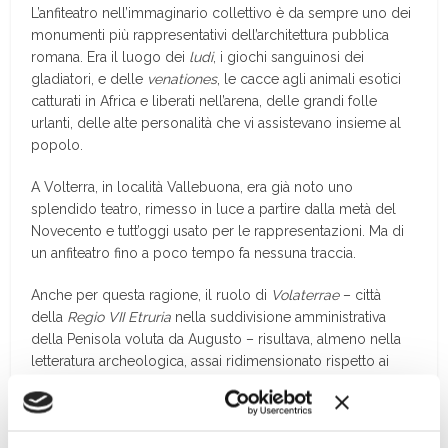
L
’
anfiteatro nell’immagi
n
ario collettivo è da sempre uno dei
monumenti più rappresentativi dell’architettura pubblica
romana. Era il luogo dei
ludi
, i giochi s
anguinosi dei
gladiatori, e delle
venationes
, le cacce agli animali esotici
catturati in Africa e liberati nell’arena, delle grandi folle
urlanti, delle alte personalità che vi assistevano insieme al
popolo.
A Volterra, in località Vallebuona, era già noto uno
splendido teatro, rimesso in luce a partire dalla metà del
Novecento e tutt’oggi usato per le rappresentazioni. Ma di
un anfiteatro fino a poco tempo fa nessuna traccia.
Anche per questa ragione, il ruolo di
Volaterrae
– città
della
Regio VII Etruria
nella suddivisione amministrativa
della Penisola voluta da Augusto – risultava, almeno nella
letteratura archeologica, assai ridimensionato rispetto ai
fasti della precedente
Velathri
etrusca: senza il suo
anfiteatro una città romana non poteva essere davvero
importante.