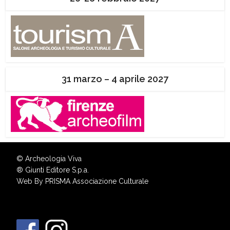
31 marzo – 4 aprile 2027
© Archeologia Viva
®
Giunti Editore S.p.a.
Web By
PRISMA Associazione Culturale