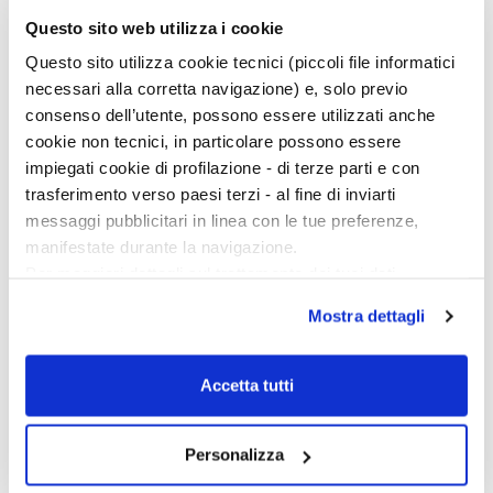
Continua a leggere sulla rivista
Questo sito web utilizza i cookie
Questo sito utilizza cookie tecnici (piccoli file informatici
necessari alla corretta navigazione) e, solo previo
consenso dell’utente, possono essere utilizzati anche
cookie non tecnici, in particolare possono essere
impiegati cookie di profilazione - di terze parti e con
trasferimento verso paesi terzi - al fine di inviarti
messaggi pubblicitari in linea con le tue preferenze,
manifestate durante la navigazione.
Per maggiori dettagli sul trattamento dei tuoi dati
personali durante la navigazione, e per modificare le tue
Mostra dettagli
scelte privacy sui cookie, ti invitiamo a prendere visione
dell’
informativa cookie
.
Chiudendo il banner tramite la “X” prosegui la
Accetta tutti
navigazione senza alcuna profilazione e con installazione
dei soli cookie tecnici. Selezionando “Accetta tutti” presti
Personalizza
il tuo consenso alla profilazione che potrai revocare in
Ciclo di conferenze
ogni momento
Revoca