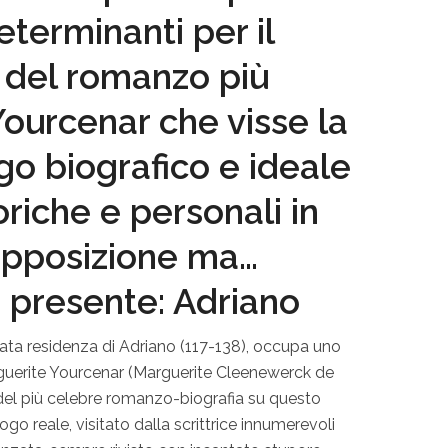
eterminanti per il
del romanzo più
ourcenar che visse la
go biografico e ideale
toriche e personali in
apposizione ma…
 presente: Adriano
finata residenza di Adriano (117-138), occupa uno
rguerite Yourcenar (Marguerite Cleenewerck de
del più celebre romanzo-biografia su questo
ogo reale, visitato dalla scrittrice innumerevoli