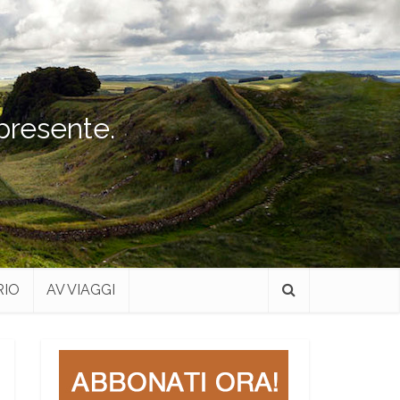
 presente.
RIO
AV VIAGGI