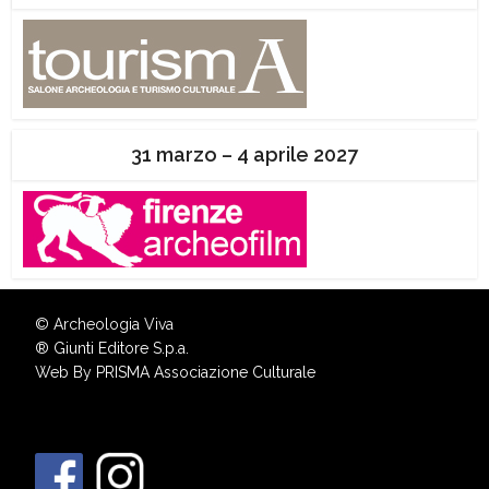
31 marzo – 4 aprile 2027
© Archeologia Viva
®
Giunti Editore S.p.a.
Web By
PRISMA Associazione Culturale