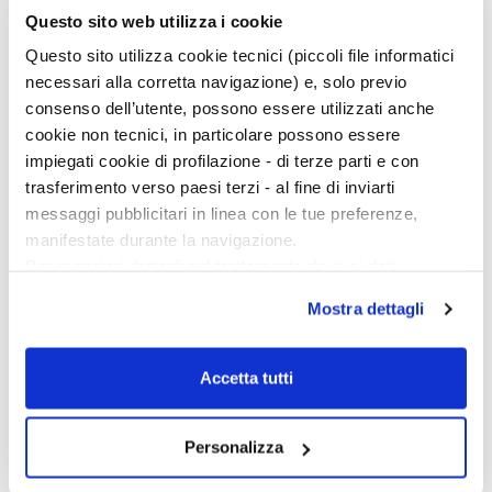
Continua a leggere sulla rivista
Questo sito web utilizza i cookie
Questo sito utilizza cookie tecnici (piccoli file informatici
necessari alla corretta navigazione) e, solo previo
consenso dell’utente, possono essere utilizzati anche
cookie non tecnici, in particolare possono essere
impiegati cookie di profilazione - di terze parti e con
trasferimento verso paesi terzi - al fine di inviarti
messaggi pubblicitari in linea con le tue preferenze,
manifestate durante la navigazione.
Per maggiori dettagli sul trattamento dei tuoi dati
personali durante la navigazione, e per modificare le tue
Mostra dettagli
scelte privacy sui cookie, ti invitiamo a prendere visione
dell’
informativa cookie
.
Chiudendo il banner tramite la “X” prosegui la
Accetta tutti
navigazione senza alcuna profilazione e con installazione
dei soli cookie tecnici. Selezionando “Accetta tutti” presti
Personalizza
il tuo consenso alla profilazione che potrai revocare in
Ciclo di conferenze
ogni momento
Revoca