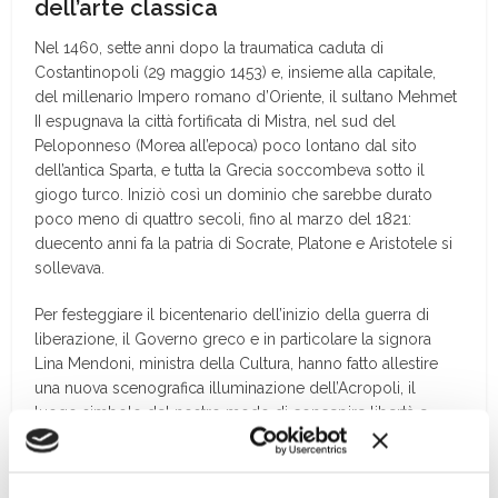
dell’arte classica
N
el 1460, sette anni do
po
la traumatica caduta di
Costantinopoli (29 maggio 1453) e, insieme alla capitale,
del millenario Impero romano d’Oriente, il sultano Mehmet
II espugnava la città fortificata di Mistra, nel sud del
Peloponneso (Morea all’epoca) poco lontano dal sito
dell’antica Sparta, e tutta la Grecia soccombeva sotto il
giogo turco. Iniziò così un dominio che sarebbe durato
poco meno di quattro secoli, fino al marzo del 1821:
duecento anni fa la patria di Socrate, Platone e Aristotele si
sollevava.
Per festeggiare il bicentenario dell’inizio della guerra di
liberazione, il Governo greco e in particolare la signora
Lina Mendoni, ministra della Cultura, hanno fatto allestire
una nuova scenografica illuminazione dell’Acropoli, il
luogo simbolo del nostro modo di concepire libertà e
democrazia, l’unico luogo al mondo dove convivono – ha
ricordato la ministra – «bellezza, spirito e coraggio».