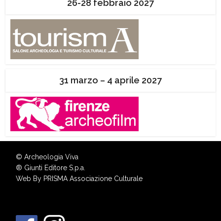
26-28 febbraio 2027
31 marzo – 4 aprile 2027
© Archeologia Viva
®
Giunti Editore S.p.a.
Web By
PRISMA Associazione Culturale