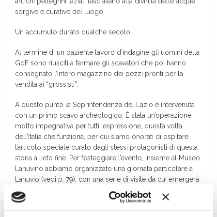
antichi pellegrini laziali lasciavano alla divinità delle acque
sorgive e curative del luogo.
Un accumulo durato qualche secolo.
Al termine di un paziente lavoro d’indagine gli uomini della
GdF sono riusciti a fermare gli scavatori che poi hanno
consegnato l’intero magazzino dei pezzi pronti per la
vendita ai “grossisti”.
A questo punto la Soprintendenza del Lazio è intervenuta
con un primo scavo archeologico. È stata un’operazione
molto impegnativa per tutti, espressione, questa volta,
dell’Italia che funziona, per cui siamo onorati di ospitare
l’articolo speciale curato dagli stessi protagonisti di questa
storia a lieto fine. Per festeggiare l’evento, insieme al Museo
Lanuvino abbiamo organizzato una giornata particolare a
Lanuvio (vedi p. 79), con una serie di visite da cui emergerà
il contesto storico dello straordinario ritrovamento: quel
contesto che gli scavi clandestini sanno solo distruggere.