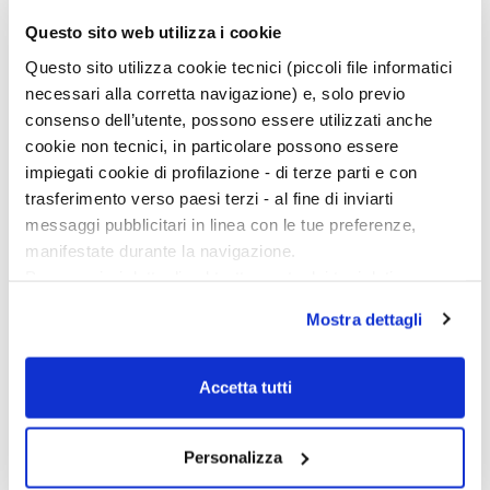
Piero Pruneti
Questo sito web utilizza i cookie
direttore di “Archeologia Viva”
Questo sito utilizza cookie tecnici (piccoli file informatici
necessari alla corretta navigazione) e, solo previo
consenso dell’utente, possono essere utilizzati anche
cookie non tecnici, in particolare possono essere
impiegati cookie di profilazione - di terze parti e con
trasferimento verso paesi terzi - al fine di inviarti
messaggi pubblicitari in linea con le tue preferenze,
manifestate durante la navigazione.
Per maggiori dettagli sul trattamento dei tuoi dati
personali durante la navigazione, e per modificare le tue
Mostra dettagli
scelte privacy sui cookie, ti invitiamo a prendere visione
dell’
informativa cookie
.
Chiudendo il banner tramite la “X” prosegui la
Accetta tutti
navigazione senza alcuna profilazione e con installazione
dei soli cookie tecnici. Selezionando “Accetta tutti” presti
Personalizza
il tuo consenso alla profilazione che potrai revocare in
Ciclo di conferenze
ogni momento
Revoca