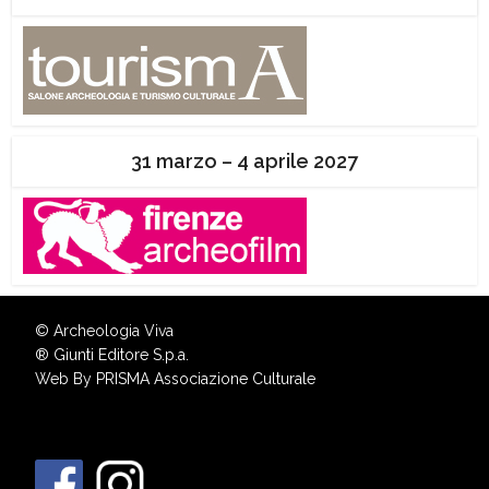
31 marzo – 4 aprile 2027
© Archeologia Viva
®
Giunti Editore S.p.a.
Web By
PRISMA Associazione Culturale