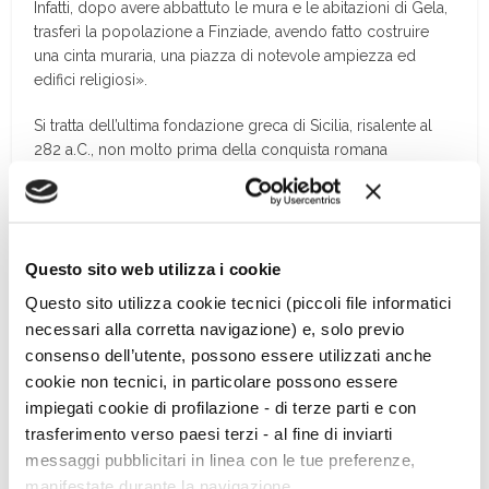
Infatti, dopo avere abbattuto le mura e le abitazioni di Gela,
trasferì la popolazione a Finziade, avendo fatto costruire
una cinta muraria, una piazza di notevole ampiezza ed
edifici religiosi».
Si tratta dell’ultima fondazione greca di Sicilia, risalente al
282 a.C., non molto prima della conquista romana
dell’Isola, definitivamente sancita dalla presa di Siracusa nel
211 a.C.
La città, per lungo tempo al centro di una controversa
Questo sito web utilizza i cookie
polemica sulla sua identificazione sul terreno, risolta già
dall’archeologo tedesco Giulio Schübring nel 1887, è
Questo sito utilizza cookie tecnici (piccoli file informatici
ubicata sul Monte Sant’Angelo, un’altura modesta (134
necessari alla corretta navigazione) e, solo previo
metri), che però domina la foce del Salso (l’antico
Himera
consenso dell’utente, possono essere utilizzati anche
meridionale) e tutta la piana circostante.
cookie non tecnici, in particolare possono essere
impiegati cookie di profilazione - di terze parti e con
Per molti secoli gli unici, casuali rinvenimenti erano
trasferimento verso paesi terzi - al fine di inviarti
consistiti in materiali isolati, monete e soprattutto una lunga
iscrizione trovata nel 1660: un decreto di età romana,
messaggi pubblicitari in linea con le tue preferenze,
databile tra II e I sec. a.C., relativo al locale ginnasio, redatto
manifestate durante la navigazione.