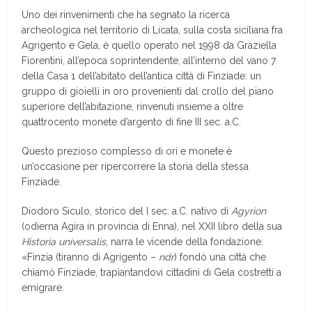
Uno dei rinvenimenti che ha segnato la ricerca
archeologica nel territorio di Licata, sulla costa siciliana fra
Agrigento e Gela, è quello operato nel 1998 da Graziella
Fiorentini, all’epoca soprintendente, all’interno del vano 7
della Casa 1 dell’abitato dell’antica città di Finziade: un
gruppo di gioielli in oro provenienti dal crollo del piano
superiore dell’abitazione, rinvenuti insieme a oltre
quattrocento monete d’argento di fine III sec. a.C.
Questo prezioso complesso di ori e monete è
un’occasione per ripercorrere la storia della stessa
Finziade.
Diodoro Siculo, storico del I sec. a.C. nativo di
Agyrion
(odierna Agira in provincia di Enna), nel XXII libro della sua
Historia universalis
, narra le vicende della fondazione:
«Finzia (tiranno di Agrigento –
ndr
) fondò una città che
chiamò Finziade, trapiantandovi cittadini di Gela costretti a
emigrare.