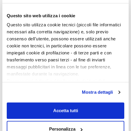
archeologico già ampio e variegato, soprattutto per quanto
riguarda la fase preistorica e protostorica.
Questo sito web utilizza i cookie
Continua a leggere sulla rivista
Questo sito utilizza cookie tecnici (piccoli file informatici
necessari alla corretta navigazione) e, solo previo
consenso dell’utente, possono essere utilizzati anche
cookie non tecnici, in particolare possono essere
impiegati cookie di profilazione - di terze parti e con
trasferimento verso paesi terzi - al fine di inviarti
messaggi pubblicitari in linea con le tue preferenze,
manifestate durante la navigazione.
Per maggiori dettagli sul trattamento dei tuoi dati
personali durante la navigazione, e per modificare le tue
Mostra dettagli
scelte privacy sui cookie, ti invitiamo a prendere visione
dell’
informativa cookie
.
Chiudendo il banner tramite la “X” prosegui la
Accetta tutti
navigazione senza alcuna profilazione e con installazione
dei soli cookie tecnici. Selezionando “Accetta tutti” presti
Personalizza
il tuo consenso alla profilazione che potrai revocare in