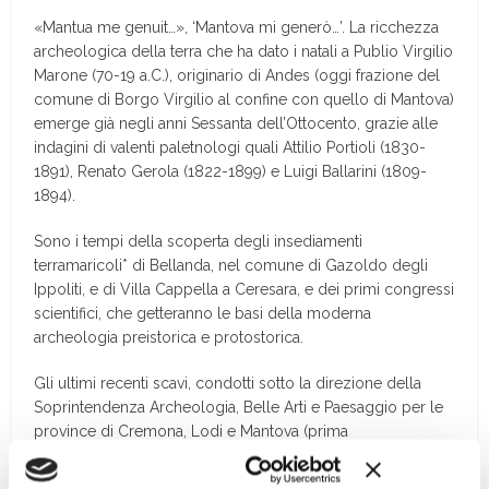
«
M
antua me genuit…»,
‘Mantova mi generò…’. La ricchezza
archeologica della terra che ha dato i natali a Publio Virgilio
Marone (70-19 a.C.), originario di Andes (oggi frazione del
comune di Borgo Virgilio al confine con quello di Mantova)
emerge già negli anni Sessanta dell’Ottocento, grazie alle
indagini di valenti paletnologi quali Attilio Portioli (1830-
1891), Renato Gerola (1822-1899) e Luigi Ballarini (1809-
1894).
Sono i tempi della scoperta degli insediamenti
terramaricoli* di Bellanda, nel comune di Gazoldo degli
Ippoliti, e di Villa Cappella a Ceresara, e dei primi congressi
scientifici, che getteranno le basi della moderna
archeologia preistorica e protostorica.
Gli ultimi recenti scavi, condotti sotto la direzione della
Soprintendenza Archeologia, Belle Arti e Paesaggio per le
province di Cremona, Lodi e Mantova (prima
Soprintendenza Archeologia della Lombardia), hanno
notevolmente accresciuto le conoscenze di un panorama