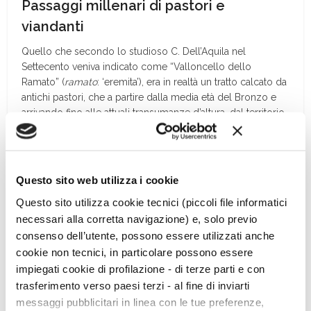
Passaggi millenari di pastori e
viandanti
Quello che secondo lo studioso C. Dell’Aquila nel
Settecento veniva indicato come “Valloncello dello
Ramato” (
ramato
: ‘eremita’), era in realtà un tratto calcato da
antichi pastori, che a partire dalla media età del Bronzo e
arrivando fino alle attuali transumanze d’altura, dal territorio
potentino si riversano nella pianura tarantina.
Dunque il “pellegrino” è come il pastore, che da millenni
attraversa la località. Al tempo stesso la grotta era rasentata
Questo sito web utilizza i cookie
da viandanti e probabilmente usufruita anche da pellegrini
Questo sito utilizza cookie tecnici (piccoli file informatici
cristiani che calcavano un lungo impianto viario (che
collegava la Lucania alla Peucezia e alla via Appia per la
necessari alla corretta navigazione) e, solo previo
Messapia) ove pare ubicarsi, come stazione di snodo,
consenso dell’utente, possono essere utilizzati anche
proprio Grotta San Pellegrino: questa lunga via, in parte
cookie non tecnici, in particolare possono essere
studiata alla metà del secolo scorso da Dinu Adamesteanu
impiegati cookie di profilazione - di terze parti e con
e Giuseppe Lugli e che gli anziani ricordano come “la
trasferimento verso paesi terzi - al fine di inviarti
strada percorsa dagli antichi greci”, fu ripercorsa da san
messaggi pubblicitari in linea con le tue preferenze,
Guglielmo da Vercelli (1085-1142) e dal monaco Guidone