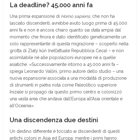
La deadline? 45.000 anni fa
Una prima espansione di
Homo sapiens
, che non ha
lasciato discendenti, avrebbe avuto luogo prima di 45.000
anni fa e non è ancora chiaro quanto sia stata ampia dal
momento che finora è stato identificato geneticamente un
solo rappresentante di questa migrazione – scoperto nella
grotta di Zlatý kůň (nell’attuale Repubblica Ceca) – e non
assimilabile né alle popolazioni europee né a quelle
asiatiche. «Successivamente intorno a 45.000 anni fa –
spiega Leonardo Vallini, primo autore dello studio – una
nuova espansione associata a una modalità di produzione
di strumenti in pietra nota come Paleolitico superiore
Iniziale si propagò da questo primo centro e colonizzò
una vasta area che andava dall’Europa all’Asia orientale e
all’Oceania».
Una discendenza due destini
Un destino differente è toccato ai discendenti di questi
antichi coloni in Asia ed Europa: mentre i primi hanno