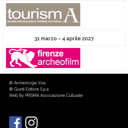
31 marzo – 4 aprile 2027
© Archeologia Viva
®
Giunti Editore S.p.a.
Web By
PRISMA Associazione Culturale