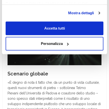
Per maggiori dettagli sul trattamento dei tuoi dati
personali durante la navigazione, e per modificare le tue
Mostra dettagli
scelte privacy sui cookie, ti invitiamo a prendere visione
dell’
informativa cookie
.
Chiudendo il banner tramite la “X” prosegui la
Accetta tutti
navigazione senza alcuna profilazione e con installazione
dei soli cookie tecnici. Selezionando “Accetta tutti” presti
Personalizza
il tuo consenso alla profilazione che potrai revocare in
ogni momento
Revoca
Scenario globale
«È degno di nota il fatto che, da un punto di vista culturale,
questi nuovi strumenti di pietra – sottolinea Telmo
Pievani dell’Università di Padova e coautore dello studio –
sono spesso stati interpretati come il risultato di uno
sviluppo indipendente piuttosto che uno sviluppo locale di