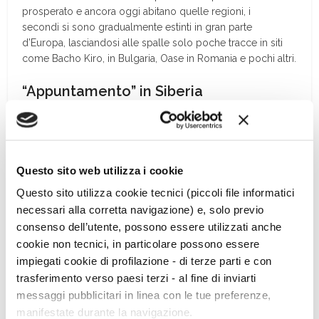
prosperato e ancora oggi abitano quelle regioni, i
secondi si sono gradualmente estinti in gran parte
d’Europa, lasciandosi alle spalle solo poche tracce in siti
come Bacho Kiro, in Bulgaria, Oase in Romania e pochi altri.
“Appuntamento” in Siberia
Riassume Luca Pagani: «Infine, un’ultima espansione
avvenne prima di 38.000 anni fa e ricolonizzò l’Europa
partendo dallo stesso fulcro di popolazione e la cui
localizzazione è ancora da chiarire. Sebbene anche in
Questo sito web utilizza i cookie
Europa ci siano state interazioni occasionali con alcuni
Questo sito utilizza cookie tecnici (piccoli file informatici
superstiti dell’ondata precedente, una mescolanza estesa e
necessari alla corretta navigazione) e, solo previo
generalizzata tra le due ondate ha avuto luogo solo in
consenso dell’utente, possono essere utilizzati anche
Siberia, dove ha dato origine a una popolazione nota come
Ancestral North Eurasian, che in seguito contribuirà al
cookie non tecnici, in particolare possono essere
genoma dei nativi americani». Questa espansione è
impiegati cookie di profilazione - di terze parti e con
associata a un diverso tipo di cultura materiale denominato
trasferimento verso paesi terzi - al fine di inviarti
Paleolitico superiore che caratterizza i principali siti
messaggi pubblicitari in linea con le tue preferenze,
paleolitici europei.
manifestate durante la navigazione.