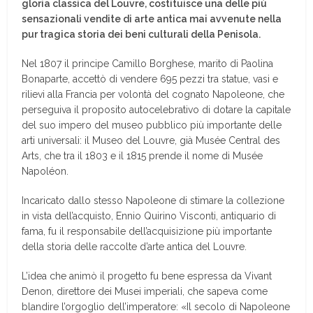
gloria classica del Louvre, costituisce una delle più
sensazionali vendite di arte antica mai avvenute nella
pur tragica storia dei beni culturali della Penisola.
Nel 1807 il principe Camillo Borghese, marito di Paolina
Bonaparte, accettò di vendere 695 pezzi tra statue, vasi e
rilievi alla Francia per volontà del cognato Napoleone, che
perseguiva il proposito autocelebrativo di dotare la capitale
del suo impero del museo pubblico più importante delle
arti universali: il Museo del Louvre, già Musée Central des
Arts, che tra il 1803 e il 1815 prende il nome di Musée
Napoléon.
Incaricato dallo stesso Napoleone di stimare la collezione
in vista dell’acquisto, Ennio Quirino Visconti, antiquario di
fama, fu il responsabile dell’acquisizione più importante
della storia delle raccolte d’arte antica del Louvre.
L’idea che animò il progetto fu bene espressa da Vivant
Denon, direttore dei Musei imperiali, che sapeva come
blandire l’orgoglio dell’imperatore: «Il secolo di Napoleone