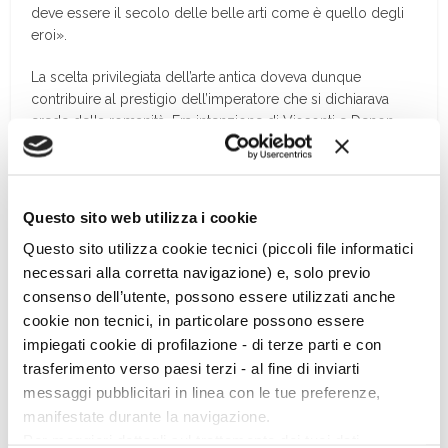
deve essere il secolo delle belle arti come è quello degli
eroi».
La scelta privilegiata dell’arte antica doveva dunque
contribuire al prestigio dell’imperatore che si dichiarava
erede della romanità. Era intenzione di Visconti e Denon
scartare le opere “moderne” nella convinzione che solo
l’arte antica potesse arricchire la scienza e formare il “vero
gusto”.
Questo sito web utilizza i cookie
L’ambizione di Napoleone, di acquisire la collezione
Questo sito utilizza cookie tecnici (piccoli file informatici
Borghese, celebre in tutta l’Europa, rispondeva anche alle
necessari alla corretta navigazione) e, solo previo
aspettative scientifiche dello stesso antiquario Visconti, di
favorire il “progresso della scienza” attraverso lo studio
consenso dell’utente, possono essere utilizzati anche
delle opere acquisite, di contribuire alla formazione degli
cookie non tecnici, in particolare possono essere
artisti attraverso lo studio dei modelli antichi, e infine
impiegati cookie di profilazione - di terze parti e con
soddisfaceva il gusto del pubblico, contribuendo dunque
trasferimento verso paesi terzi - al fine di inviarti
ad affermare l’identità dei francesi e del loro imperatore
messaggi pubblicitari in linea con le tue preferenze,
quali eredi della classicità. […]
manifestate durante la navigazione.
Per maggiori dettagli sul trattamento dei tuoi dati