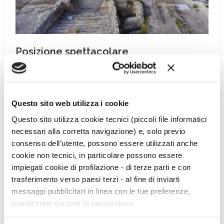
Posizione spettacolare
La Villa, l’unico grande insediamento antico dell’isola, si
compone di più nuclei di strutture: il quartiere portuale di
Cala Maestra, una terrazza con impianto termale, una
seconda terrazza con ambienti di servizio e l’area
Questo sito web utilizza i cookie
residenziale: quest’ultima è oggi in parte visitabile come
Questo sito utilizza cookie tecnici (piccoli file informatici
area archeologica attrezzata, accompagnati da guide del
necessari alla corretta navigazione) e, solo previo
Parco dell’Arcipelago, formate dalla Soprintendenza.
consenso dell’utente, possono essere utilizzati anche
cookie non tecnici, in particolare possono essere
Un po’ di storia
impiegati cookie di profilazione - di terze parti e con
Le prime indagini sulla villa sono legate alla romantica
trasferimento verso paesi terzi - al fine di inviarti
figura della cosiddetta Signora di Giannutri (così definita
messaggi pubblicitari in linea con le tue preferenze,
dalla stampa degli anni Trenta del secolo scorso), Bice
manifestate durante la navigazione.
Vaccarino Foresto che portò avanti gli scavi dal 1928 al
Per maggiori dettagli sul trattamento dei tuoi dati
1934. Il mosaico del Labirinto è stato distaccato per