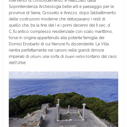
intervento di consolidamento, è realizzato dalla
Soprintendenza Archeologia belle arti e paesaggio per le
province di Siena, Grosseto e Arezzo, dopo l’abbattimento
delle costruzioni moderne che deturpavano i resti di
quello che, tra la fine del I e i primi decenni del II sec. d.
C.,fu antico complesso residenziale con scalo marittimo,
forse in origine appartenuto alla potente famiglia dei
Domizi Enobarbi di cui Nerone fu discendente. La Villa
rientra perfettamente nei canoni nelle grandi dimore
imperiali di
otium
, una sorta di
buen retiro
lontano dal caos
dell’Urbe.