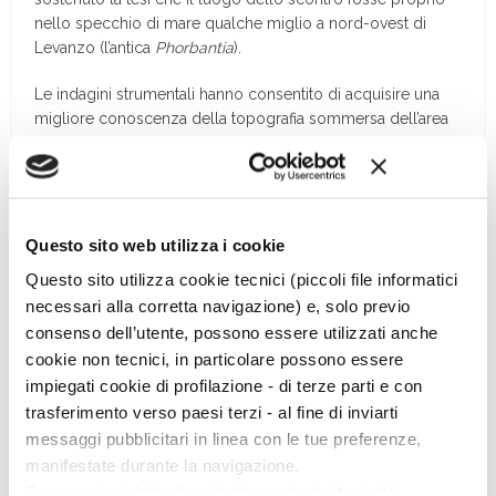
nello specchio di mare qualche miglio a nord-ovest di
Levanzo (l’antica
Phorbantia
).
Le indagini strumentali hanno consentito di acquisire una
migliore conoscenza della topografia sommersa dell’area
interessata. Si è potuto accertare che la maggior parte dei
fondali indagati è pianeggiante e sabbiosa.
Solo le frange laterali sono costellate di affioramenti
rocciosi intervallati ad ampi banchi di sabbia, per cui la
Questo sito web utilizza i cookie
zona è stata intensamente “disturbata” dalle reti da pesca
Questo sito utilizza cookie tecnici (piccoli file informatici
che non hanno trovato ostacoli, a eccezione della sua più
necessari alla corretta navigazione) e, solo previo
prossima periferia, dove i materiali archeologici (singoli
consenso dell’utente, possono essere utilizzati anche
reperti o porzioni di relitti) sono stati oggetto, quando non
cookie non tecnici, in particolare possono essere
fortuitamente recuperati, di trascinamento dalle reti che li
hanno catturati temporaneamente e persi durante la
impiegati cookie di profilazione - di terze parti e con
pescata, dislocandoli in maniera casuale a ridosso delle
trasferimento verso paesi terzi - al fine di inviarti
zone periferiche, interessate da affioramenti rocciosi. Qui
messaggi pubblicitari in linea con le tue preferenze,
sono state indirizzate le nostre esplorazioni. […]
manifestate durante la navigazione.
Per maggiori dettagli sul trattamento dei tuoi dati