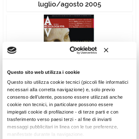
luglio/agosto 2005
Questo sito web utilizza i cookie
Questo sito utilizza cookie tecnici (piccoli file informatici
Archeologia Viva n. 113 –
necessari alla corretta navigazione) e, solo previo
settembre/ottobre 2005
consenso dell’utente, possono essere utilizzati anche
cookie non tecnici, in particolare possono essere
impiegati cookie di profilazione - di terze parti e con
trasferimento verso paesi terzi - al fine di inviarti
messaggi pubblicitari in linea con le tue preferenze,
manifestate durante la navigazione.