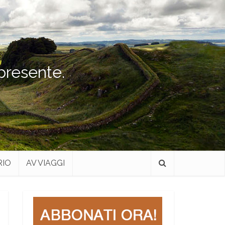
 presente.
RIO
AV VIAGGI