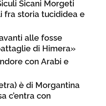
iculi Sicani Morgeti
i fra storia tucididea e
anti alle fosse
attaglie di Himera»
endore con Arabi e
tra) è di Morgantina
sa c’entra con