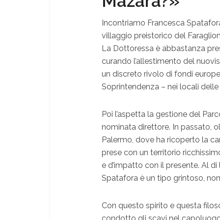
Mazara?»
Incontriamo Francesca Spatafora
villaggio preistorico del Faraglion
La Dottoressa è abbastanza presa p
curando l’allestimento del nuovi
un discreto rivolo di fondi europe
Soprintendenza – nei locali delle 
Poi l’aspetta la gestione del Par
nominata direttore. In passato, o
Palermo, dove ha ricoperto la car
prese con un territorio ricchissi
e d’impatto con il presente. Al d
Spatafora è un tipo grintoso, no
Con questo spirito e questa filos
condotto gli scavi nel capoluogo