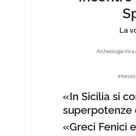
S
La v
Archeologia Viva
Intervist
«In Sicilia si 
superpotenze d
«Greci Fenici 