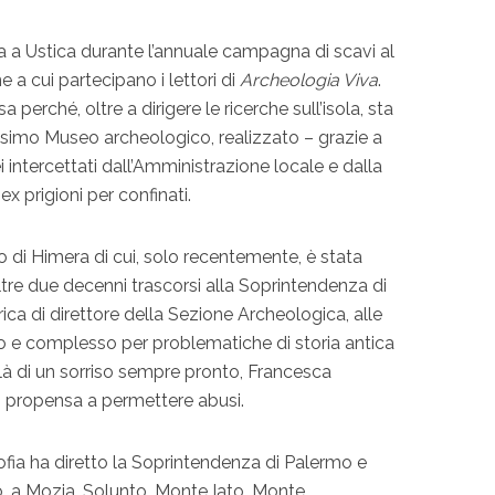
 a Ustica durante l’annuale campagna di scavi al
e a cui partecipano i lettori di
Archeologia Viva
.
erché, oltre a dirigere le ricerche sull’isola, sta
ssimo Museo archeologico, realizzato – grazie a
i intercettati dall’Amministrazione locale e dalla
ex prigioni per confinati.
co di Himera di cui, solo recentemente, è stata
ltre due decenni trascorsi alla Soprintendenza di
ica di direttore della Sezione Archeologica, alle
mo e complesso per problematiche di storia antica
i là di un sorriso sempre pronto, Francesca
n propensa a permettere abusi.
ofia ha diretto la Soprintendenza di Palermo e
, a Mozia, Solunto, Monte Iato, Monte