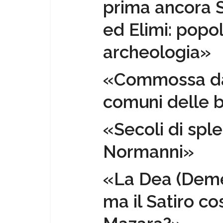
prima ancora S
ed Elimi: popol
archeologia»
«Commossa dav
comuni delle b
«Secoli di spl
Normanni»
«La Dea (Deme
ma il Satiro co