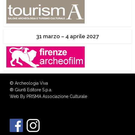
31 marzo – 4 aprile 2027
© Archeologia Viva
®
Giunti Editore S.p.a.
Web By
PRISMA Associazione Culturale