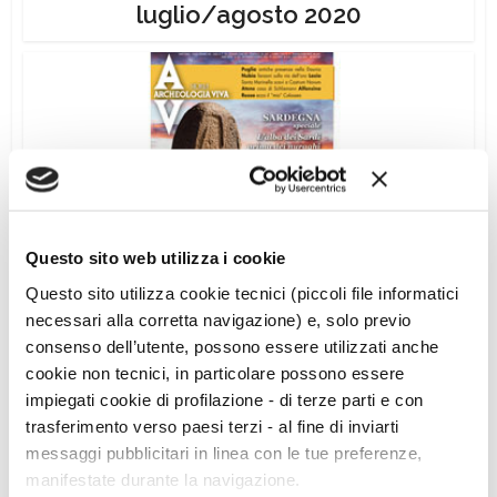
luglio/agosto 2020
Questo sito web utilizza i cookie
Questo sito utilizza cookie tecnici (piccoli file informatici
Archeologia Viva n. 203 –
necessari alla corretta navigazione) e, solo previo
settembre/ottobre 2020
consenso dell’utente, possono essere utilizzati anche
cookie non tecnici, in particolare possono essere
impiegati cookie di profilazione - di terze parti e con
trasferimento verso paesi terzi - al fine di inviarti
messaggi pubblicitari in linea con le tue preferenze,
manifestate durante la navigazione.