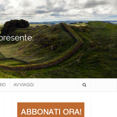
 presente.
RIO
AV VIAGGI