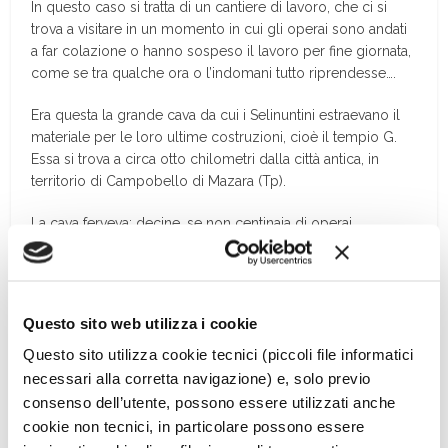
In questo caso si tratta di un cantiere di lavoro, che ci si
trova a visitare in un momento in cui gli operai sono andati
a far colazione o hanno sospeso il lavoro per fine giornata,
come se tra qualche ora o l’indomani tutto riprendesse….
Era questa la grande cava da cui i Selinuntini estraevano il
materiale per le loro ultime costruzioni, cioè il tempio G.
Essa si trova a circa otto chilometri dalla città antica, in
territorio di Campobello di Mazara (Tp).
La cava ferveva: decine, se non centinaia di operai,
svolgevano alacremente le loro mansioni, ma a un tratto il
lavoro venne bruscamente interrotto perché i Cartaginesi,
dopo cinque giorni d’assedio – siamo nel 409 a.C. –
avevano conquistato Selinunte distruggendo tutto,
Questo sito web utilizza i cookie
uccidendo sedicimila cittadini, come ci dice Diodoro
Questo sito utilizza cookie tecnici (piccoli file informatici
Siculo, e deportandone cinquemila. E così il lavoro si
fermò, come si fermò anche la costruzione dell’enorme
necessari alla corretta navigazione) e, solo previo
tempio G, mai ultimato.
consenso dell’utente, possono essere utilizzati anche
cookie non tecnici, in particolare possono essere
Che il lavoro a Cusa si sia fermato all’improvviso non c’è