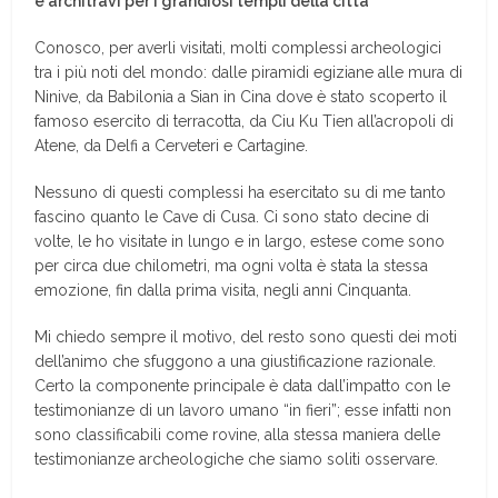
e architravi per i grandiosi templi della città
Conosco, per averli visitati, molti complessi archeologici
tra i più noti del mondo: dalle piramidi egiziane alle mura di
Ninive, da Babilonia a Sian in Cina dove è stato scoperto il
famoso esercito di terracotta, da Ciu Ku Tien all’acropoli di
Atene, da Delfi a Cerveteri e Cartagine.
Nessuno di questi complessi ha esercitato su di me tanto
fascino quanto le Cave di Cusa. Ci sono stato decine di
volte, le ho visitate in lungo e in largo, estese come sono
per circa due chilometri, ma ogni volta è stata la stessa
emozione, fin dalla prima visita, negli anni Cinquanta.
Mi chiedo sempre il motivo, del resto sono questi dei moti
dell’animo che sfuggono a una giustificazione razionale.
Certo la componente principale è data dall’impatto con le
testimonianze di un lavoro umano “in fieri”; esse infatti non
sono classificabili come rovine, alla stessa maniera delle
testimonianze archeologiche che siamo soliti osservare.