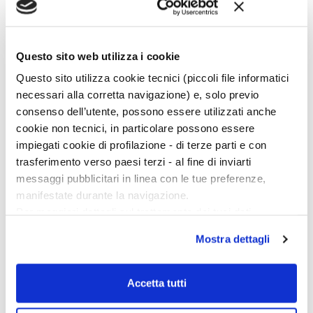
al tempo stesso delineando sommariamente alcune linee
di intervento e recupero all’interno di un programma di
ricerca quinquennale che è stato appena concordato con
la Direzione Generale delle Antichità e dei Musei di Siria di
Questo sito web utilizza i cookie
Damasco (DGAM).
Questo sito utilizza cookie tecnici (piccoli file informatici
Continua a leggere sulla rivista
necessari alla corretta navigazione) e, solo previo
consenso dell’utente, possono essere utilizzati anche
cookie non tecnici, in particolare possono essere
impiegati cookie di profilazione - di terze parti e con
trasferimento verso paesi terzi - al fine di inviarti
messaggi pubblicitari in linea con le tue preferenze,
manifestate durante la navigazione.
Per maggiori dettagli sul trattamento dei tuoi dati
personali durante la navigazione, e per modificare le tue
Mostra dettagli
scelte privacy sui cookie, ti invitiamo a prendere visione
dell’
informativa cookie
.
Chiudendo il banner tramite la “X” prosegui la
Accetta tutti
navigazione senza alcuna profilazione e con installazione
dei soli cookie tecnici. Selezionando “Accetta tutti” presti