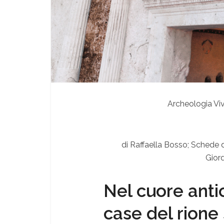
Archeologia Vi
di
Raffaella Bosso; Schede
d
Gior
Nel cuore antic
case del rione