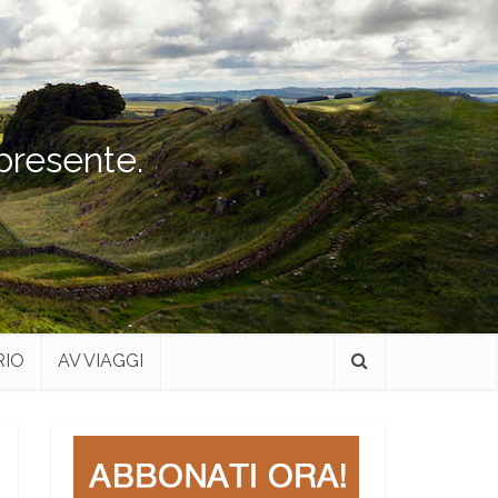
 presente.
RIO
AV VIAGGI