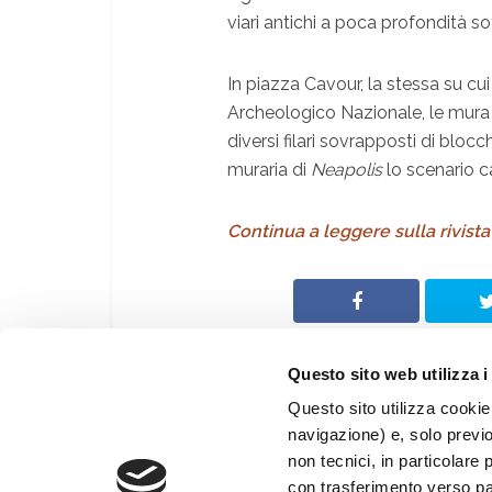
viari antichi a poca profondità so
In piazza Cavour, la stessa su cui
Archeologico Nazionale, le mura 
diversi filari sovrapposti di bloc
muraria di
Neapolis
lo scenario 
Continua a leggere sulla rivista
Questo sito web utilizza i
Questo sito utilizza cookie 
navigazione) e, solo previ
© Archeologia Viva
non tecnici, in particolare 
®
Giunti Editore S.p.a.
con trasferimento verso paes
Web By
PRISMA Associazione Culturale