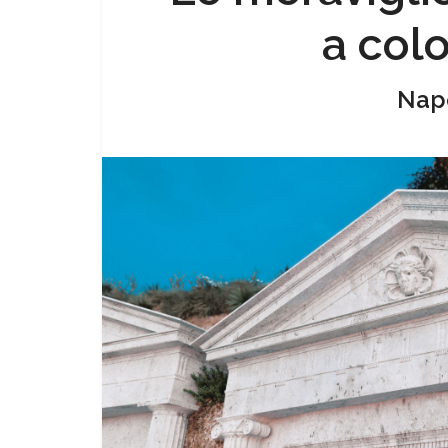
a colo
Napo