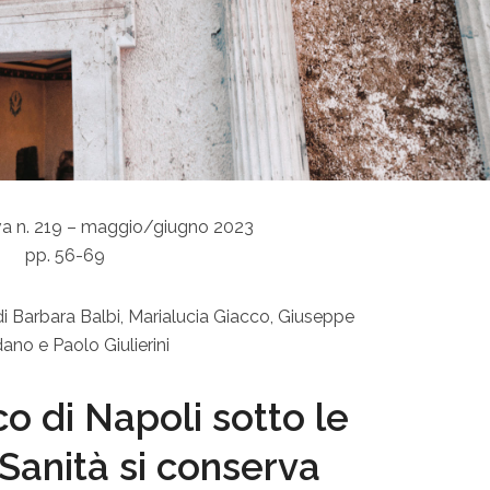
va n. 219 – maggio/giugno 2023
pp. 56-69
i
Barbara Balbi,
Marialucia Giacco
,
Giuseppe
dano
e
Paolo Giulierini
o di Napoli sotto le
 Sanità si conserva