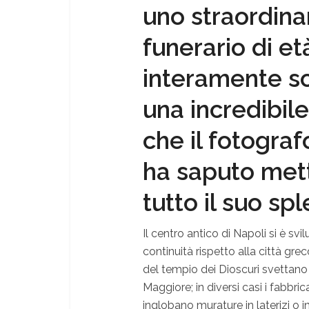
uno straordin
funerario di et
interamente sc
una incredibil
che il fotograf
ha saputo mett
tutto il suo sp
I
l centro antico di Napoli si
è
svil
continuità rispetto alla città gre
del tempio dei Dioscuri svettano 
Maggiore; in diversi casi i fabbric
inglobano murature in laterizi o in