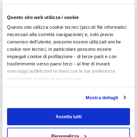
Ciclo di conferenze
Questo sito web utilizza i cookie
Questo sito utilizza cookie tecnici (piccoli file informatici
necessari alla corretta navigazione) e, solo previo
consenso dell’utente, possono essere utilizzati anche
cookie non tecnici, in particolare possono essere
impiegati cookie di profilazione - di terze parti e con
trasferimento verso paesi terzi - al fine di inviarti
messaggi pubblicitari in linea con le tue preferenze,
manifestate durante la navigazione.
Per maggiori dettagli sul trattamento dei tuoi dati
personali durante la navigazione, e per modificare le tue
Mostra dettagli
scelte privacy sui cookie, ti invitiamo a prendere visione
dell’
informativa cookie
.
Chiudendo il banner tramite la “X” prosegui la
Accetta tutti
navigazione senza alcuna profilazione e con installazione
dei soli cookie tecnici. Selezionando “Accetta tutti” presti
Personalizza
il tuo consenso alla profilazione che potrai revocare in