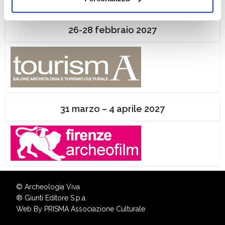
ogni momento
Revoca
26-28 febbraio 2027
31 marzo – 4 aprile 2027
© Archeologia Viva
®
Giunti Editore S.p.a.
Web By
PRISMA Associazione Culturale