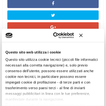
Questo sito web utilizza i cookie
Questo sito utilizza cookie tecnici (piccoli file informatici
necessari alla corretta navigazione) e, solo previo
consenso dell’utente, possono essere utilizzati anche
cookie non tecnici, in particolare possono essere
impiegati cookie di profilazione - di terze parti e con
Ciclo di conferenze
trasferimento verso paesi terzi - al fine di inviarti
messaggi pubblicitari in linea con le tue preferenze,
manifestate durante la navigazione.
Per maggiori dettagli sul trattamento dei tuoi dati