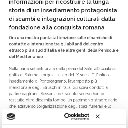
informazioni per ricostruire la lunga
storia di un insediamento protagonista
di scambi e integrazioni culturali dalla
fondazione alla conquista romana
Ora una mostra punta l’attenzione sulle dinamiche di
contatto e interazione tra gli abitanti del centro
etrusco più a sud d’Italia e le altre genti della Penisola e
del Mediterraneo
Nella parte settentrionale della piana del Sele, affacciata sul
golfo di Salerno, sorge all’inizio del IX sec. a.C. l’antico
insediamento di Pontecagnano, l’avamposto più
meridionale degli Etruschi in Italia. Gli scavi condotti a
partire dagli anni Sessanta del secolo scorso hanno
restituito oltre diecimila tombe: un patrimonio straordinario
che, attraverso l’organizzazione degli spazi funerari e lo
studio dei corredi, consente di ricostruire la lunga storia
dell’insediamento dalla fondazione fino alla conquista
romana, ovvero dal IX al III sec. a.C.