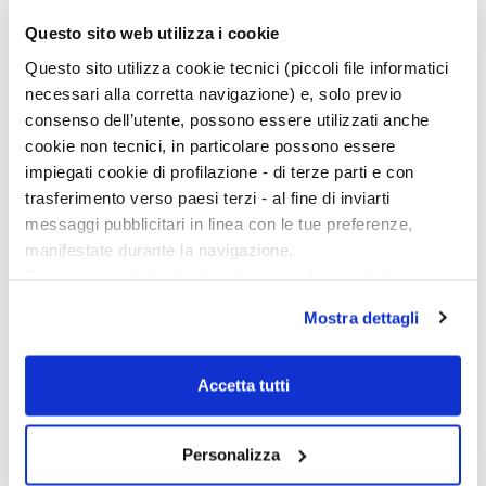
Questo sito web utilizza i cookie
Continua a leggere sulla rivista
Questo sito utilizza cookie tecnici (piccoli file informatici
necessari alla corretta navigazione) e, solo previo
consenso dell’utente, possono essere utilizzati anche
cookie non tecnici, in particolare possono essere
impiegati cookie di profilazione - di terze parti e con
trasferimento verso paesi terzi - al fine di inviarti
messaggi pubblicitari in linea con le tue preferenze,
manifestate durante la navigazione.
Per maggiori dettagli sul trattamento dei tuoi dati
personali durante la navigazione, e per modificare le tue
Mostra dettagli
scelte privacy sui cookie, ti invitiamo a prendere visione
dell’
informativa cookie
.
Chiudendo il banner tramite la “X” prosegui la
Accetta tutti
navigazione senza alcuna profilazione e con installazione
dei soli cookie tecnici. Selezionando “Accetta tutti” presti
Personalizza
il tuo consenso alla profilazione che potrai revocare in
Ciclo di conferenze
ogni momento
Revoca