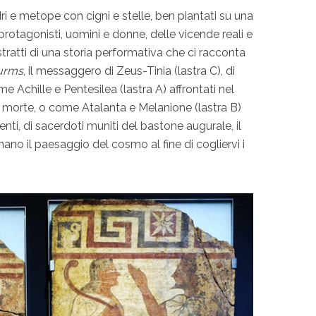
i e metope con cigni e stelle, ben piantati su una
 protagonisti, uomini e donne, delle vicende reali e
ratti di una storia performativa che ci racconta
urms
, il messaggero di Zeus-Tinia (lastra C), di
e Achille e Pentesilea (lastra A) affrontati nel
 morte, o come Atalanta e Melanione (lastra B)
nti, di sacerdoti muniti del bastone augurale, il
gnano il paesaggio del cosmo al fine di cogliervi i