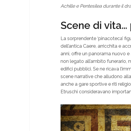
Achille e Pentesilea durante il 
Scene di vita…
La sorprendente ‘pinacoteca’ figur
dell’antica Caere, arricchita e a
anni, offre un panorama nuovo e s
non legato all’ambito funerario,
edifici pubblici. Se ne ricava l’i
scene narrative che alludono all
anche a gare sportive e riti religio
Etruschi consideravano important