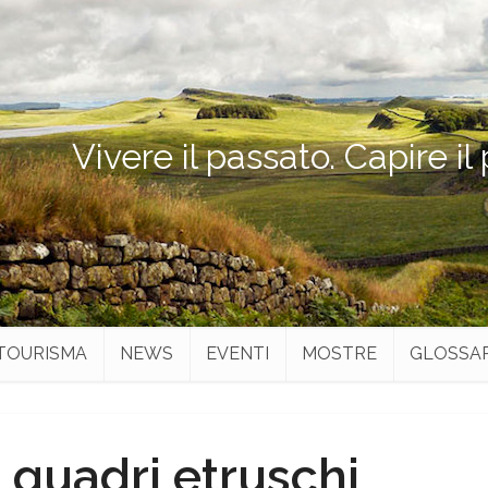
Vivere il passato. Capire il
TOURISMA
NEWS
EVENTI
MOSTRE
GLOSSA
 quadri etruschi