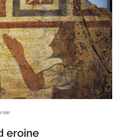
rale
ed eroine