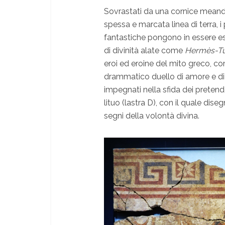
Sovrastati da una cornice meandr
spessa e marcata linea di terra, i
fantastiche pongono in essere est
di divinità alate come
Hermès-T
eroi ed eroine del mito greco, com
drammatico duello di amore e di
impegnati nella sfida dei pretende
lituo (lastra D), con il quale dise
segni della volontà divina.