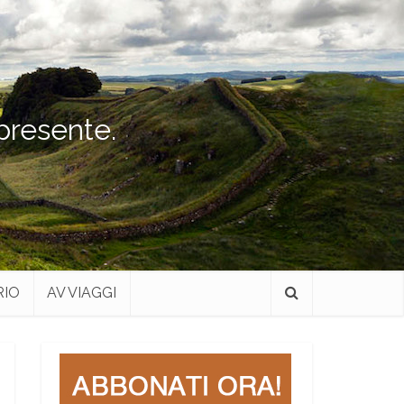
 presente.
RIO
AV VIAGGI