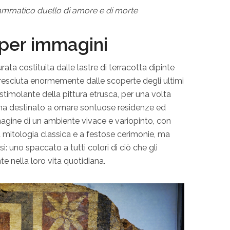
drammatico duello di amore e di morte
 per immagini
ata costituita dalle lastre di terracotta dipinte
ccresciuta enormemente dalle scoperte degli ultimi
timolante della pittura etrusca, per una volta
 ma destinato a ornare sontuose residenze ed
mmagine di un ambiente vivace e variopinto, con
a mitologia classica e a festose cerimonie, ma
si: uno spaccato a tutti colori di ciò che gli
e nella loro vita quotidiana.