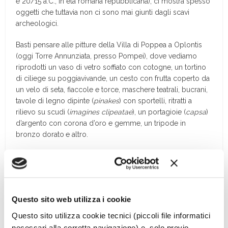
e 20/15 a.C., in età romana repubblicana), ci mostra spesso
oggetti che tuttavia non ci sono mai giunti dagli scavi
archeologici.
Basti pensare alle pitture della Villa di Poppea a Oplontis
(oggi Torre Annunziata, presso Pompei), dove vediamo
riprodotti un vaso di vetro soffiato con cotogne, un tortino
di ciliege su poggiavivande, un cesto con frutta coperto da
un velo di seta, fiaccole e torce, maschere teatrali, bucrani,
tavole di legno dipinte (
pinakes
) con sportelli, ritratti a
rilievo su scudi (
imagines clipeatae
), un portagioie (
capsa
)
d’argento con corona d’oro e gemme, un tripode in
bronzo dorato
e altro.
Continua a leggere sulla rivista
Questo sito web utilizza i cookie
Questo sito utilizza cookie tecnici (piccoli file informatici
necessari alla corretta navigazione) e, solo previo