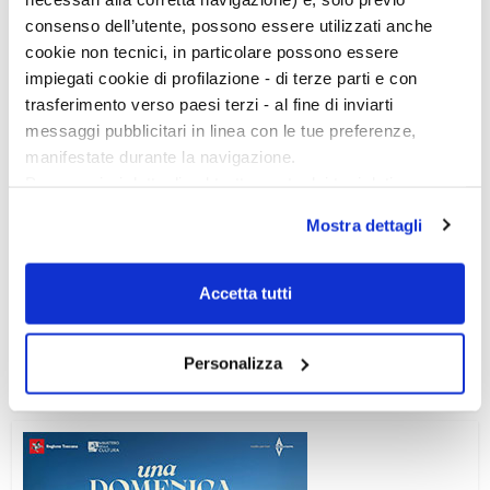
consenso dell’utente, possono essere utilizzati anche
cookie non tecnici, in particolare possono essere
impiegati cookie di profilazione - di terze parti e con
trasferimento verso paesi terzi - al fine di inviarti
messaggi pubblicitari in linea con le tue preferenze,
manifestate durante la navigazione.
Per maggiori dettagli sul trattamento dei tuoi dati
personali durante la navigazione, e per modificare le tue
Mostra dettagli
scelte privacy sui cookie, ti invitiamo a prendere visione
dell’
informativa cookie
.
Ciclo di conferenze
Chiudendo il banner tramite la “X” prosegui la
Accetta tutti
navigazione senza alcuna profilazione e con installazione
dei soli cookie tecnici. Selezionando “Accetta tutti” presti
Personalizza
il tuo consenso alla profilazione che potrai revocare in
ogni momento
Revoca