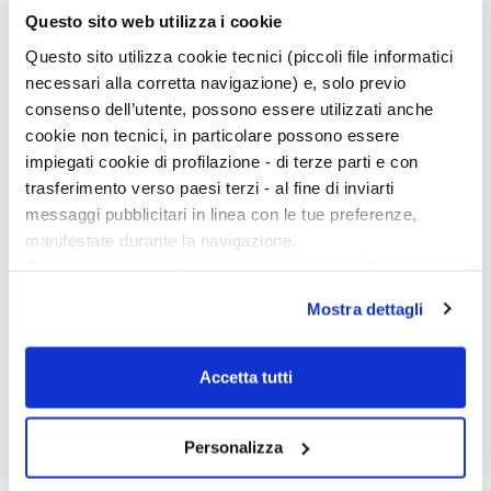
Continua a leggere sulla rivista
Questo sito web utilizza i cookie
Questo sito utilizza cookie tecnici (piccoli file informatici
necessari alla corretta navigazione) e, solo previo
consenso dell’utente, possono essere utilizzati anche
cookie non tecnici, in particolare possono essere
impiegati cookie di profilazione - di terze parti e con
trasferimento verso paesi terzi - al fine di inviarti
messaggi pubblicitari in linea con le tue preferenze,
manifestate durante la navigazione.
Per maggiori dettagli sul trattamento dei tuoi dati
personali durante la navigazione, e per modificare le tue
Mostra dettagli
scelte privacy sui cookie, ti invitiamo a prendere visione
dell’
informativa cookie
.
Chiudendo il banner tramite la “X” prosegui la
Accetta tutti
navigazione senza alcuna profilazione e con installazione
dei soli cookie tecnici. Selezionando “Accetta tutti” presti
Personalizza
il tuo consenso alla profilazione che potrai revocare in
Ciclo di conferenze
ogni momento
Revoca