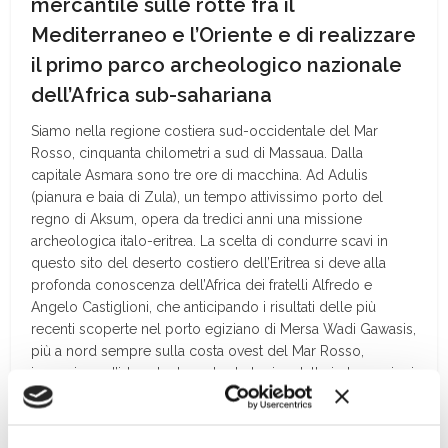
mercantile sulle rotte fra il
Mediterraneo e l’Oriente e di realizzare
il primo parco archeologico nazionale
dell’Africa sub-sahariana
S
iamo nella regione costie
ra sud-occidentale del Mar
Rosso, cinquanta chilometri a sud di Massaua. Dalla
capitale Asmara sono tre ore di macchina. Ad Adulis
(pianura e baia di Zula), un tempo attivissimo porto del
regno di Aksum, opera da tredici anni una missione
archeologica italo-eritrea. La scelta di condurre scavi in
questo sito del deserto costiero dell’Eritrea si deve alla
profonda conoscenza dell’Africa dei fratelli Alfredo e
Angelo Castiglioni, che anticipando i risultati delle più
recenti scoperte nel porto egiziano di Mersa Wadi Gawasis,
più a nord sempre sulla costa ovest del Mar Rosso,
inseguivano l’idea che la meta strategica delle imbarcazioni
faraoniche dirette verso la Terra di Punt fosse proprio
Adulis.