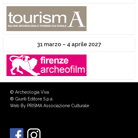
31 marzo – 4 aprile 2027
© Archeologia Viva
®
Giunti Editore S.p.a.
Web By
PRISMA Associazione Culturale