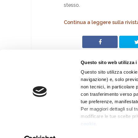
stesso.
Continua a leggere sulla rivist
Questo sito web utilizza i
Questo sito utilizza cookie 
navigazione) e, solo previ
© Archeologia Viva
non tecnici, in particolare 
®
Giunti Editore S.p.a.
con trasferimento verso paes
Web By
PRISMA Associazione Culturale
tue preferenze, manifestat
Per maggiori dettagli sul t
modificare le tue scelte pri
cookie
.
Chiudendo il banner tramit