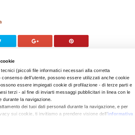
a
 cookie
tecnici (piccoli file informatici necessari alla corretta
o consenso dell’utente, possono essere utilizzati anche cookie
possono essere impiegati cookie di profilazione - di terze parti e
i terzi - al fine di inviarti messaggi pubblicitari in linea con le
e durante la navigazione.
rattamento dei tuoi dati personali durante la navigazione, e per
vacy sui cookie, ti invitiamo a prendere visione dell’
informativa
e la “X” prosegui la navigazione senza alcuna profilazione e con