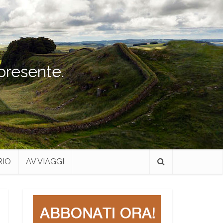
 presente.
RIO
AV VIAGGI