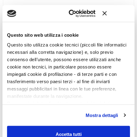
Dal 2009 l’indagine è affidata in concessione all’Ateneo
milanese, già coinvolto nell’area per la pluriennale attività di
ricerca nell’entroterra di Metaponto e per il notevole
bagaglio di esperienza acquisita nel campo dei rapporti tra
Questo sito web utilizza i cookie
greci e indigeni. […]
Questo sito utilizza cookie tecnici (piccoli file informatici
necessari alla corretta navigazione) e, solo previo
consenso dell’utente, possono essere utilizzati anche
cookie non tecnici, in particolare possono essere
impiegati cookie di profilazione - di terze parti e con
trasferimento verso paesi terzi - al fine di inviarti
messaggi pubblicitari in linea con le tue preferenze,
manifestate durante la navigazione.
Per maggiori dettagli sul trattamento dei tuoi dati
personali durante la navigazione, e per modificare le tue
Mostra dettagli
scelte privacy sui cookie, ti invitiamo a prendere visione
dell’
informativa cookie
.
Chiudendo il banner tramite la “X” prosegui la
Accetta tutti