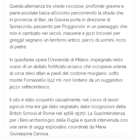
Questa alternanza tra creste rocciose, profonde gravine e
piane assolate balza all’occhio percorrendo la strada che,
in provincia di Bari, da Gravina porta in direzione di
Spinazzola, passando per Poggiorsini: in un paesaggio che
non è cambiato nei secoli, masserie e jazzi (ricoveri per
greggi) segnano un territorio antico, parco di uomini, ricco
di pietre.
In quest’area opera l’Università di Milano, impegnata nello
scavo di un abitato fortificato arcaico che occupava un’area
di circa dieci ettari ai piedi del costone murgiano, sotto
monte Fornasiello (512 m), non lontano da un suggestivo
jazzo settecentesco.
Il sito è stato scoperto casualmente, nel corso di lavori
agricoli (ma era già stato segnalato dalle ricognizioni della
British School at Rome nel 1968-1970). La Soprintendenza
per i Beni archeologici della Puglia è quindi intervenuta con
una serie di saggi esplorativi, coordinati da Maria
Giuseppina Canosa.