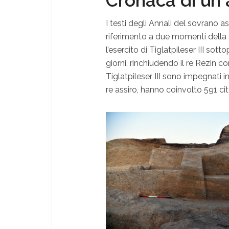
Cronaca di un 
I testi degli Annali del sovrano as
riferimento a due momenti della 
l’esercito di Tiglatpileser III s
giorni, rinchiudendo il re Rezin com
Tiglatpileser III sono impegnati in
re assiro, hanno coinvolto 591 cit