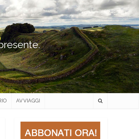
 presente.
RIO
AV VIAGGI