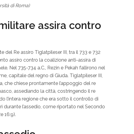
rsità di Roma)
litare assira contro
el Re assiro Tiglatpileser III, tra il 733 e 732
ervento assiro contro la coalizione anti-assira di
le. Nel 735-734 a.C., Rezin e Pekah fallirono nel
, capitale del regno di Giuda. Tiglatpileser III,
da, che chiese prontamente l’appoggio del re
masco, assediando la città, costringendo il re
 l’intera regione che era sotto il controllo di
 durante l’assedio, come riportato nel Secondo
e 16:9).