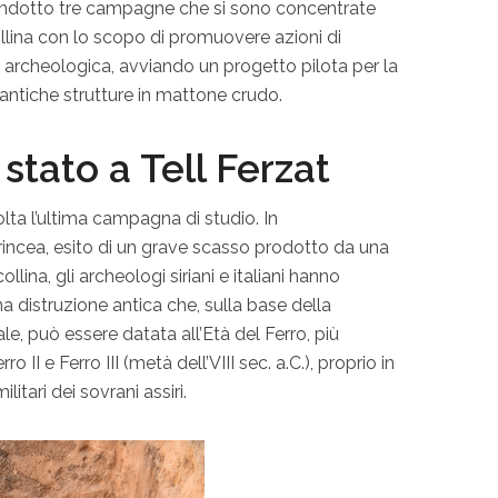
 condotto tre campagne che si sono concentrate
ollina con lo scopo di promuovere azioni di
a archeologica, avviando un progetto pilota per la
 antiche strutture in mattone crudo.
 stato a Tell Ferzat
lta l’ultima campagna di studio. In
incea, esito di un grave scasso prodotto da una
llina, gli archeologi siriani e italiani hanno
 una distruzione antica che, sulla base della
ale, può essere datata all’Età del Ferro, più
 II e Ferro III (metà dell’VIII sec. a.C.), proprio in
tari dei sovrani assiri.