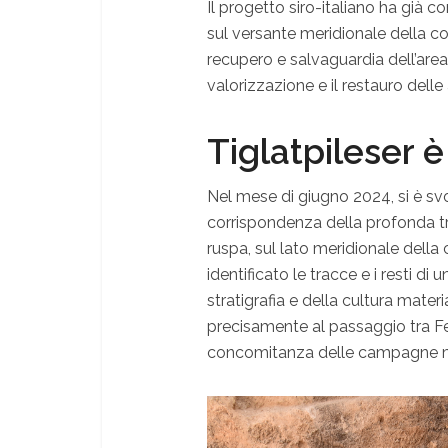
Il progetto siro-italiano ha già
sul versante meridionale della c
recupero e salvaguardia dell’are
valorizzazione e il restauro delle
Tiglatpileser è
Nel mese di giugno 2024, si è svo
corrispondenza della profonda tr
ruspa, sul lato meridionale della co
identificato le tracce e i resti di
stratigrafia e della cultura materi
precisamente al passaggio tra Ferro
concomitanza delle campagne mili